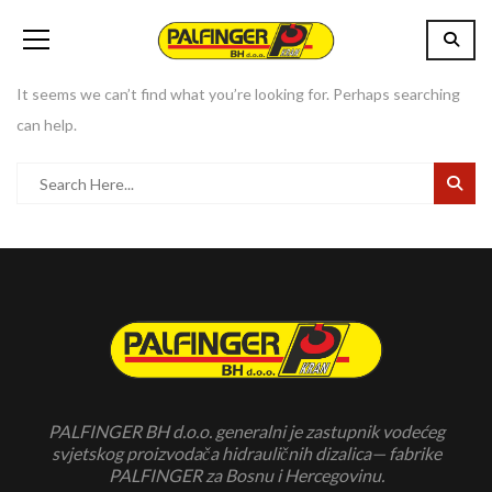
It seems we can’t find what you’re looking for. Perhaps searching
can help.
PALFINGER BH d.o.o. generalni je zastupnik vodećeg
svjetskog proizvodača hidrauličnih dizalica— fabrike
PALFINGER za Bosnu i Hercegovinu.