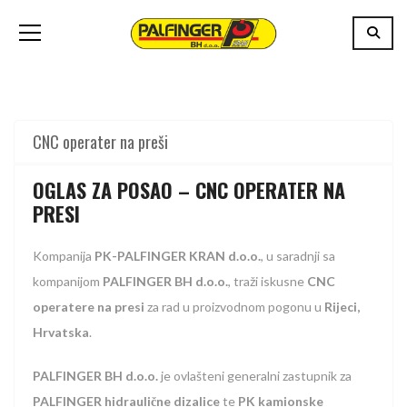
CNC operater na preši
OGLAS ZA POSAO – CNC OPERATER NA
PRESI
Kompanija
PK-PALFINGER KRAN d.o.o.
, u saradnji sa
kompanijom
PALFINGER BH d.o.o.
, traži iskusne
CNC
operatere na presi
za rad u proizvodnom pogonu u
Rijeci,
Hrvatska
.
PALFINGER BH d.o.o.
je ovlašteni generalni zastupnik za
PALFINGER hidraulične dizalice
te
PK kamionske