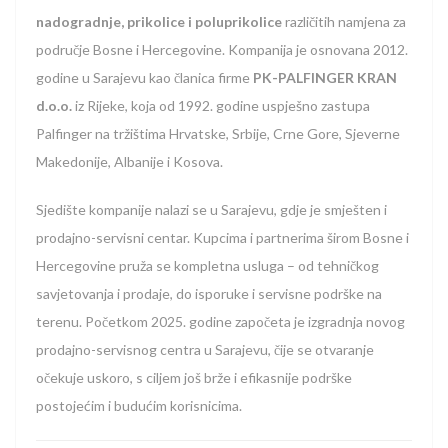
nadogradnje, prikolice i poluprikolice
različitih namjena za
područje Bosne i Hercegovine. Kompanija je osnovana 2012.
godine u Sarajevu kao članica firme
PK-PALFINGER KRAN
d.o.o.
iz Rijeke, koja od 1992. godine uspješno zastupa
Palfinger na tržištima Hrvatske, Srbije, Crne Gore, Sjeverne
Makedonije, Albanije i Kosova.
Sjedište kompanije nalazi se u Sarajevu, gdje je smješten i
prodajno-servisni centar. Kupcima i partnerima širom Bosne i
Hercegovine pruža se kompletna usluga – od tehničkog
savjetovanja i prodaje, do isporuke i servisne podrške na
terenu. Početkom 2025. godine započeta je izgradnja novog
prodajno-servisnog centra u Sarajevu, čije se otvaranje
očekuje uskoro, s ciljem još brže i efikasnije podrške
postojećim i budućim korisnicima.