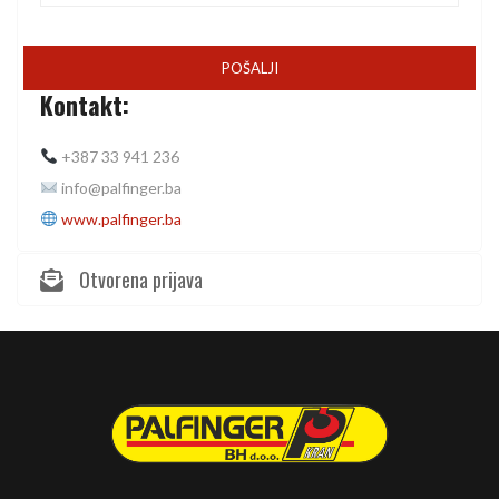
Kontakt:
+387 33 941 236
info@palfinger.ba
www.palfinger.ba
Otvorena prijava