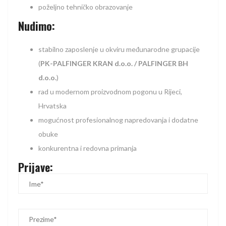
poželjno tehničko obrazovanje
Nudimo:
stabilno zaposlenje u okviru međunarodne grupacije
(
PK-PALFINGER KRAN d.o.o. / PALFINGER BH
d.o.o.
)
rad u modernom proizvodnom pogonu u Rijeci,
Hrvatska
mogućnost profesionalnog napredovanja i dodatne
obuke
konkurentna i redovna primanja
Prijave: