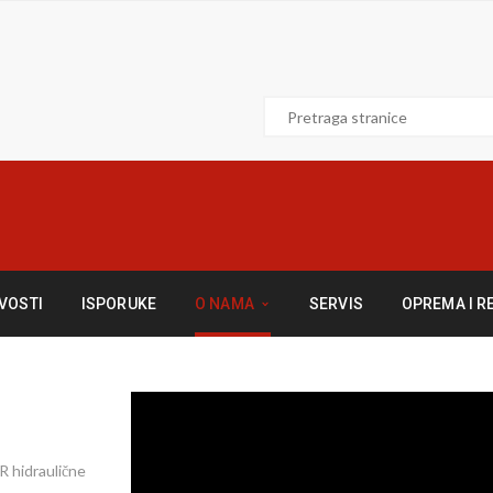
VOSTI
ISPORUKE
O NAMA
SERVIS
OPREMA I R
R hidraulične