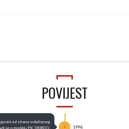
POVIJEST
cegovini od strane ovlaštenog
1996.
 Radi se o modelu PK 18080 D.