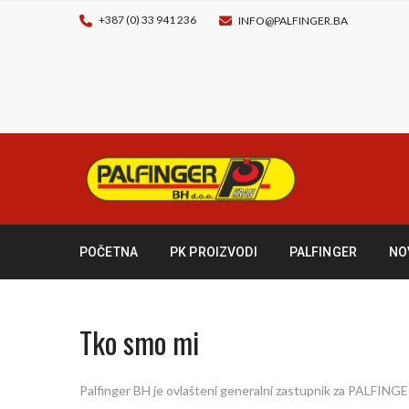
+387 (0) 33 941 236
INFO@PALFINGER.BA
POČETNA
PK PROIZVODI
PALFINGER
NO
Tko smo mi
Palfinger BH je ovlašteni generalni zastupnik za PALFINGE