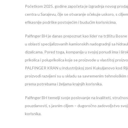
Početkom 2025. godine započeta je izgradnja novog proda
centra u Sarajevu, čije se otvaranje očekuje uskoro, s ciljem 
efikasnije podrške postojećim i budućim korisnicima.
Palfinger BH je danas prepoznat kao lider na tržištu Bosne
u oblasti specijalizovanih kamionskih nadogradnji sa hidrau
dizalicama. Pored toga, kompanija u svojoj ponudi ima i šir
prikolica i poluprikolica koje se proizvode u vlastitoj proizv
PALFINGER KRAN u industrijskoj zoni Kukuljanovo kod Rije
proizvodi razvijeni su u skladu sa savremenim tehnološkim
prema potrebama i željama krajnjih korisnika.
Palfinger BH temelji svoje poslovanje na kvaliteti, stručnost
pouzdanosti, s jasnim ciljem – dugoročno zadovoljstvo svoji
korisnika.