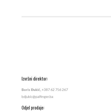
Izvršni direktor:
Boris Đukić,
+387 62 756 267
bdjukic@palfinger.ba
Odjel prodaje: