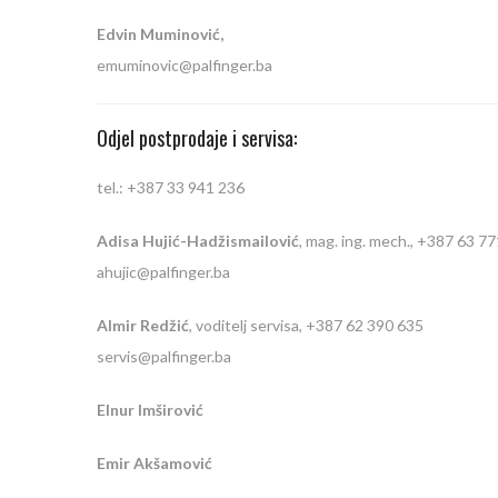
Edvin Muminović,
emuminovic@palfinger.ba
Odjel postprodaje i servisa:
tel.: +387 33 941 236
Adisa Hujić-Hadžismailović
, mag. ing. mech., +387 63 7
ahujic@palfinger.ba
Almir Redžić
, voditelj servisa, +387 62 390 635
servis@palfinger.ba
Elnur Imširović
Emir Akšamović