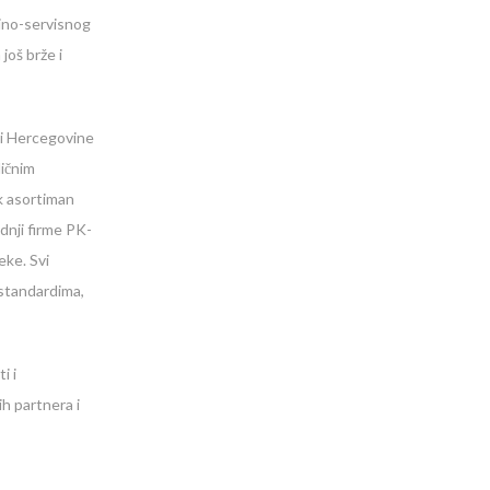
jno-servisnog
još brže i
 i Hercegovine
ličnim
ok asortiman
odnji firme PK-
ke. Svi
 standardima,
i i
h partnera i