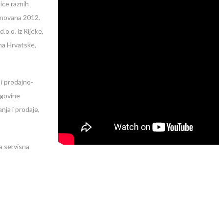
ice raznih
snovana 2012.
o.o. iz Rijeke,
ma Hrvatske,
 i prodajno-
egovine
ja i prodaje,
a servisna