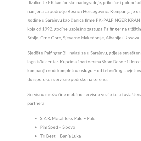
dizalice te PK kamionske nadogradnje, prikolice i poluprikol
namjena za područje Bosne i Hercegovine. Kompanija je o
godine u Sarajevu kao članica firme PK-PALFINGER KRAN d.
koja od 1992. godine uspješno zastupa Palfinger na tržišti
Srbije, Crne Gore, Sjeverne Makedonije, Albanije i Kosova.
Sjedište Palfinger BH nalazi se u Sarajevu, gdje je smješten
logistički centar. Kupcima i partnerima širom Bosne i Herc
kompanija nudi kompletnu uslugu – od tehničkog savjetovan
do isporuke i servisne podrške na terenu.
Servisnu mrežu čine mobilno servisno vozilo te tri ovlašten
partnera:
S.Z.R. Metalfleks Pale – Pale
Pim Šped – Šipovo
Tri Best – Banja Luka