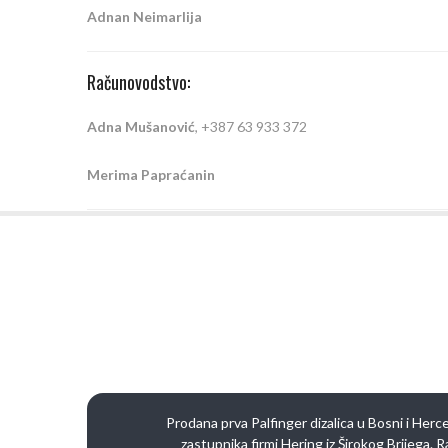
Adnan Neimarlija
Računovodstvo:
Adna Mušanović
, +387 63 933 372
Merima Papraćanin
Prodana prva Palfinger dizalica u Bosni i Her
zastupnika firmi Hering iz Širokog Brijega.