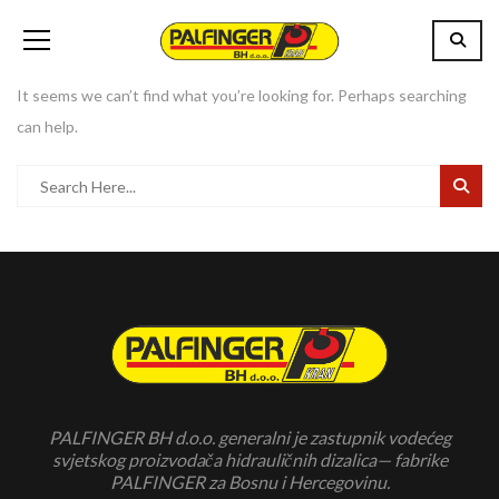
It seems we can’t find what you’re looking for. Perhaps searching
can help.
PALFINGER BH d.o.o. generalni je zastupnik vodećeg
svjetskog proizvodača hidrauličnih dizalica— fabrike
PALFINGER za Bosnu i Hercegovinu.