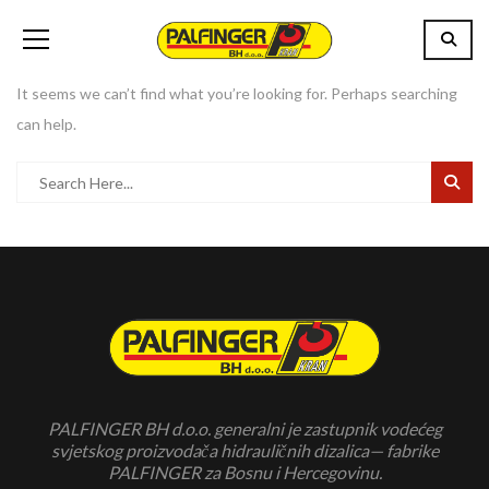
It seems we can’t find what you’re looking for. Perhaps searching
can help.
PALFINGER BH d.o.o. generalni je zastupnik vodećeg
svjetskog proizvodača hidrauličnih dizalica— fabrike
PALFINGER za Bosnu i Hercegovinu.