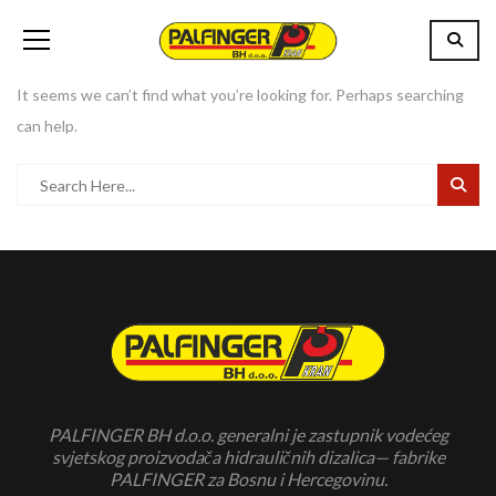
It seems we can’t find what you’re looking for. Perhaps searching
can help.
PALFINGER BH d.o.o. generalni je zastupnik vodećeg
svjetskog proizvodača hidrauličnih dizalica— fabrike
PALFINGER za Bosnu i Hercegovinu.