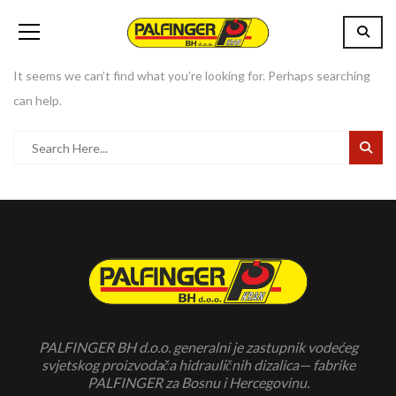
It seems we can’t find what you’re looking for. Perhaps searching
can help.
PALFINGER BH d.o.o. generalni je zastupnik vodećeg
svjetskog proizvodača hidrauličnih dizalica— fabrike
PALFINGER za Bosnu i Hercegovinu.