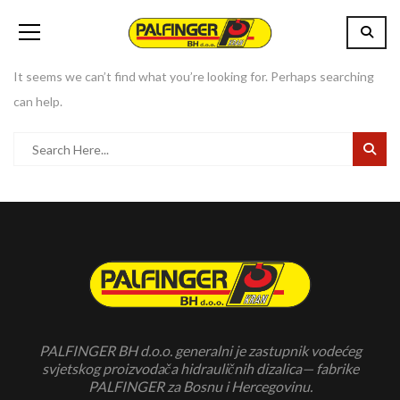
It seems we can’t find what you’re looking for. Perhaps searching
can help.
PALFINGER BH d.o.o. generalni je zastupnik vodećeg
svjetskog proizvodača hidrauličnih dizalica— fabrike
PALFINGER za Bosnu i Hercegovinu.