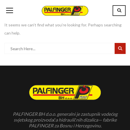
It seems we can’t find what you’re looking for. Perhaps searching
can help.
PALFINGER BH d.o.o. generalni je zastupnik vodećeg
svjetskog proizvodača hidrauličnih dizalica— fabrike
PALFINGER za Bosnu i Hercegovinu.