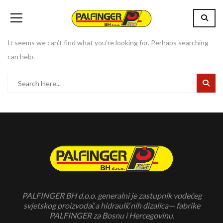
It seems we can’t find what you’re looking for. Perhaps searching
can help.
PALFINGER BH d.o.o. generalni je zastupnik vodećeg
svjetskog proizvodača hidrauličnih dizalica— fabrike
PALFINGER za Bosnu i Hercegovinu.