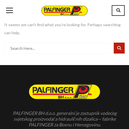
It seems we can’t find what you’re looking for. Perhaps searching
can help.
PALFINGER BH d.o.o. generalni je zastupnik vodećeg
svjetskog proizvodača hidrauličnih dizalica— fabrike
PALFINGER za Bosnu i Hercegovinu.