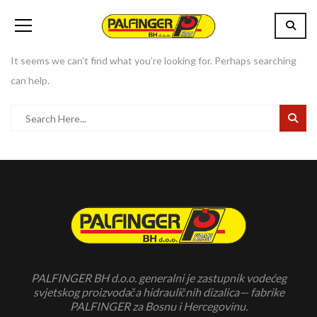
It seems we can’t find what you’re looking for. Perhaps searching
can help.
PALFINGER BH d.o.o. generalni je zastupnik vodećeg
svjetskog proizvodača hidrauličnih dizalica— fabrike
PALFINGER za Bosnu i Hercegovinu.