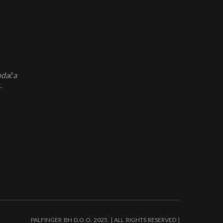
odača
.
PALFINGER BH D.O.O. 2025. | ALL RIGHTS RESERVED |