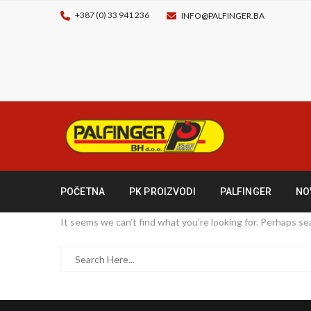
+387 (0) 33 941 236
INFO@PALFINGER.BA
POČETNA
PK PROIZVODI
PALFINGER
NO
It seems we can’t find what you’re looking for. Perhaps se