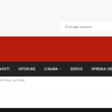
VOSTI
ISPORUKE
O NAMA
SERVIS
OPREMA I R
arching can help.