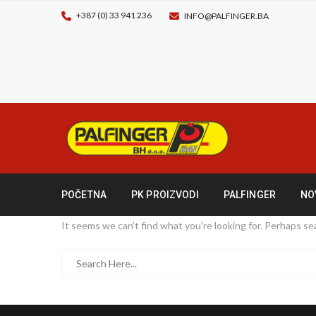
+387 (0) 33 941 236
INFO@PALFINGER.BA
POČETNA
PK PROIZVODI
PALFINGER
NO
It seems we can’t find what you’re looking for. Perhaps se