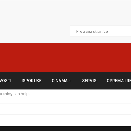
VOSTI
ISPORUKE
O NAMA
SERVIS
OPREMA I R
arching can help.