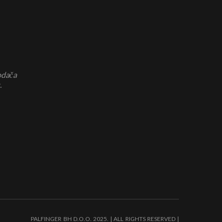
odača
.
PALFINGER BH D.O.O. 2025. | ALL RIGHTS RESERVED |