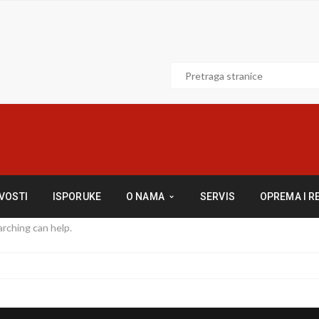
VOSTI
ISPORUKE
O NAMA
SERVIS
OPREMA I R
arching can help.