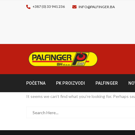
+387 (0) 33 941 236
INFO@PALFINGER.BA
POČETNA
PK PROIZVODI
PALFINGER
NO
It seems we can’t find what you’re looking for. Perhaps se