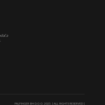
odača
.
PALFINGER BH D.O.O. 2025. | ALL RIGHTS RESERVED |