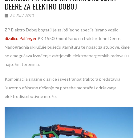
DEERE ZA ELEKTRO DOBOJ
24. JULA 2013.
ZP Elektro Doboj bogatiji je za još jedno specijalizirano vozilo –
dizalicu Palfinger
PK 15500 montiranu na traktor John Deere.
Nadogradnja uključuje bušeću garnituru te nosač za stupove, čime
se omogućava izvođenje zahtjevnih elektroenergetskih radova i u
najtežim terenima.
Kombinacija snažne dizalice i svestranog traktora predstavlja
izuzetno efikasno rješenje za potrebe montaže i održavanja
elektrodistributivne mreže.