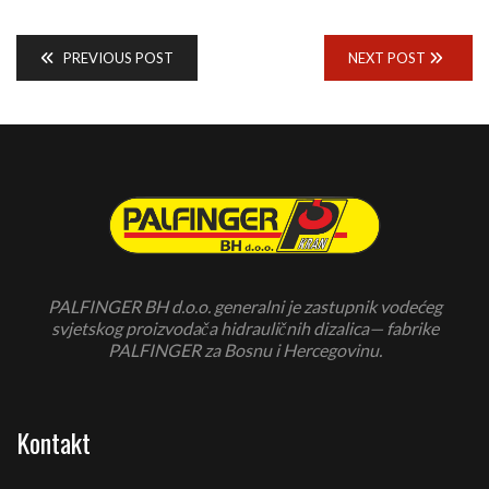
PREVIOUS POST
NEXT POST
PALFINGER BH d.o.o. generalni je zastupnik vodećeg
svjetskog proizvodača hidrauličnih dizalica— fabrike
PALFINGER za Bosnu i Hercegovinu.
Kontakt