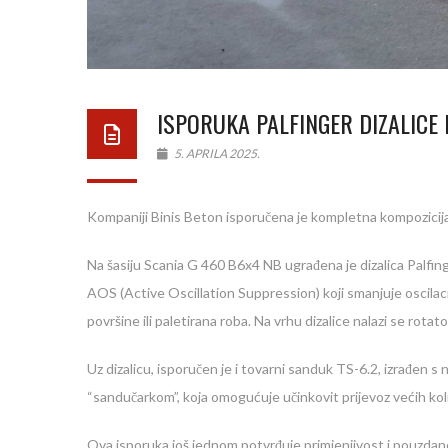
ISPORUKA PALFINGER DIZALICE 
5. APRILA 2025.
Kompaniji Binis Beton isporučena je kompletna kompozicija
Na šasiju Scania G 460 B6x4 NB ugrađena je dizalica Palfin
AOS (Active Oscillation Suppression) koji smanjuje oscilaci
površine ili paletirana roba. Na vrhu dizalice nalazi se rota
Uz dizalicu, isporučen je i tovarni sanduk TS-6.2, izrađen s
“sandučarkom”, koja omogućuje učinkovit prijevoz većih kol
Ova isporuka još jednom potvrđuje primjenjivost i pouzdano