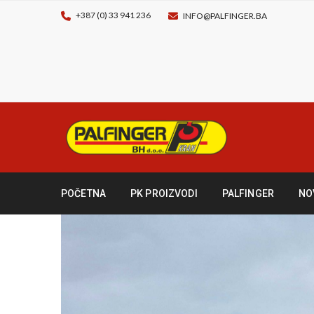
+387 (0) 33 941 236
INFO@PALFINGER.BA
POČETNA
PK PROIZVODI
PALFINGER
NO