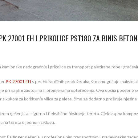
PK 27001 EH I PRIKOLICE PST180 ZA BINIS BETON
 kamionske nadogradnje i prikolice za transport paletirane robe i građev
ger
PK 27001 EH
s pet hidrauličnih produžetaka, što omogućuje maksimal
je pri naglim zastojima ili promjenama opterećenja. Ova opcija posebno se 
tor s kukom za korištenje vilica za pelete, čime se dodatno proširuje njezin
 nizom rješenja za sigurno i fleksibilno fiksiranje tereta. Cjelokupna kompo
ičina tereta u jednom ciklusu.
st Palfinger rješenja u profesionalnim transportnim i građevinskim zadac