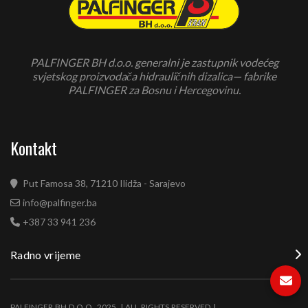
PALFINGER BH d.o.o. generalni je zastupnik vodećeg
svjetskog proizvodača hidrauličnih dizalica— fabrike
PALFINGER za Bosnu i Hercegovinu.
Kontakt
Put Famosa 38, 71210 Ilidža - Sarajevo
info@palfinger.ba
+387 33 941 236
Radno vrijeme
PALFINGER BH D.O.O. 2025. | ALL RIGHTS RESERVED |