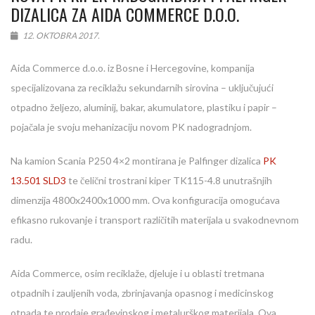
DIZALICA ZA AIDA COMMERCE D.O.O.
12. OKTOBRA 2017.
Aida Commerce d.o.o. iz Bosne i Hercegovine, kompanija
specijalizovana za reciklažu sekundarnih sirovina – uključujući
otpadno željezo, aluminij, bakar, akumulatore, plastiku i papir –
pojačala je svoju mehanizaciju novom PK nadogradnjom.
Na kamion Scania P250 4×2 montirana je Palfinger dizalica
PK
13.501 SLD3
te čelični trostrani kiper TK115-4.8 unutrašnjih
dimenzija 4800x2400x1000 mm. Ova konfiguracija omogućava
efikasno rukovanje i transport različitih materijala u svakodnevnom
radu.
Aida Commerce, osim reciklaže, djeluje i u oblasti tretmana
otpadnih i zauljenih voda, zbrinjavanja opasnog i medicinskog
otpada te prodaje građevinskog i metalurškog materijala. Ova