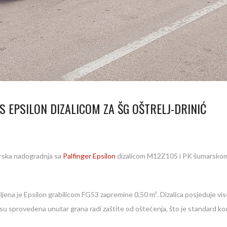
 EPSILON DIZALICOM ZA ŠG OŠTRELJ-DRINIĆ
rska nadogradnja sa
Palfinger Epsilon
dizalicom M12Z105 i PK šumarskom 
ena je Epsilon grabilicom FG53 zapremine 0,50 m³. Dizalica posjeduje visoko
ke su sprovedena unutar grana radi zaštite od oštećenja, što je standard ko