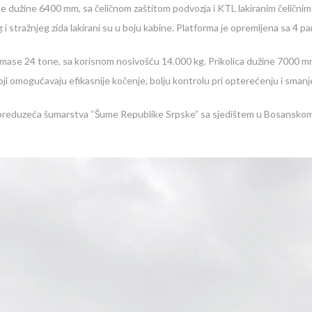
e dužine 6400 mm, sa čeličnom zaštitom podvozja i KTL lakiranim čeličnim
eg i stražnjeg zida lakirani su u boju kabine. Platforma je opremljena sa 4 p
 mase 24 tone, sa korisnom nosivošću 14.000 kg. Prikolica dužine 7000 mm
 omogućavaju efikasnije kočenje, bolju kontrolu pri opterećenju i smanje
g preduzeća šumarstva “Šume Republike Srpske” sa sjedištem u Bosanskom