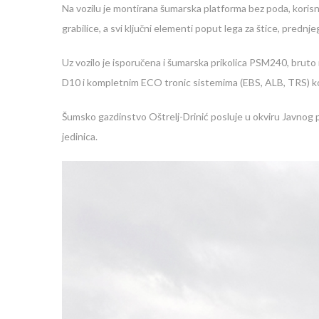
Na vozilu je montirana šumarska platforma bez poda, korisn
grabilice, a svi ključni elementi poput lega za štice, prednj
Uz vozilo je isporučena i šumarska prikolica PSM240, bruto
D10 i kompletnim ECO tronic sistemima (EBS, ALB, TRS) koji
Šumsko gazdinstvo Oštrelj-Drinić posluje u okviru Javno
jedinica.