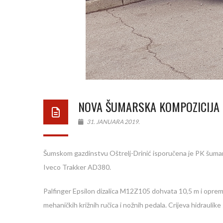
NOVA ŠUMARSKA KOMPOZICIJA S
31. JANUARA 2019.
Šumskom gazdinstvu Oštrelj-Drinić isporučena je PK šuma
Iveco Trakker AD380.
Palfinger Epsilon dizalica M12Z105 dohvata 10,5 m i opremlj
mehaničkih križnih ručica i nožnih pedala. Crijeva hidrauli