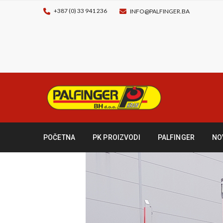
+387 (0) 33 941 236
INFO@PALFINGER.BA
POČETNA
PK PROIZVODI
PALFINGER
NO