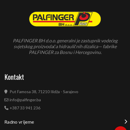
PALFINGER BH d.o.o. generalni je zastupnik vodećeg
svjetskog proizvodača hidrauličnih dizalica— fabrike
PALFINGER za Bosnu i Hercegovinu.
Kontakt
Put Famosa 38, 71210 Ilidža - Sarajevo
info@palfinger.ba
+387 33 941 236
Radno vrijeme