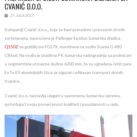
CVANIĆ D.O.O.
27. JULA 2017.
Kompaniji Cvanić d.o.o., koja se bavi preradom i prevozom drvnih
sortimenata, isporučena je Palfinger Epsilon šumarska dizalica
Q150Z
sa grabilicom FG57X, montirana na vozilo Scania G 480
CB6x6. Na vozilo je izrađena PK šumarska nadogradnja sa podnicom
u segmentima utovarne dužine 6300 mm, te su ugrađena četiri para
ExTe E9 aluminijskih štica za siguran i efikasan transport drvnih
trupaca.
Cvanić d.o.o. nastavlja ulagati u savremenu šumarsku opremu,
potvrđujući svoju posvećenost kvaliteti i pouzdanosti u radu.