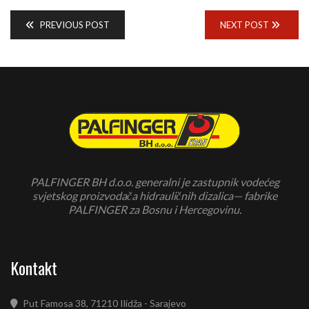
PREVIOUS POST
NEXT POST
PALFINGER BH d.o.o. generalni je zastupnik vodećeg
svjetskog proizvodača hidrauličnih dizalica— fabrike
PALFINGER za Bosnu i Hercegovinu.
Kontakt
Put Famosa 38, 71210 Ilidža - Sarajevo