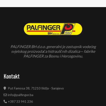
PALFINGER BH d.o.o. generalni je zastupnik vodećeg
svjetskog proizvodača hidrauličnih dizalica— fabrike
PALFINGER za Bosnu i Hercegovinu.
Kontakt
Put Famosa 38, 71210 Ilidža - Sarajevo
info@palfinger.ba
+387 33 941 236