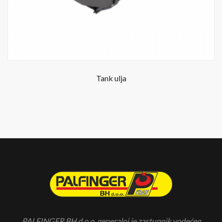
Tank ulja
PALFINGER BH d.o.o. generalni je zastupnik vodećeg