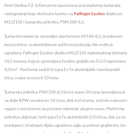
Firmi Dedina P.Z. iz Dervente isporučena je kompletna šumarska
nadogradnja koja obuhvata kamion sa
Palfinger Epsilon
dizalicom
M12Z105 i šumarsku prikolicu PSM 200-6.3.
Šumarski kamion je opremljen platformom SP160-6.3, izvedenom
bez podnice, sa aluminijskom zaštitom podvozja. Na vozilo je
ugrađena Palfinger Epsilon dizalica M12Z105 maksimalnog dohvata
10,5 metara, koja je opremljena Epsilon grabilicom FG53 zapremine
0,50 m³. Platforma sadrži tri para ExTe aluminijskih teleskopskih
štica, svaka nosivosti 10 tona.
Šumarska prikolica PSM 200-6.3 bruto mase 20 tona opremljena je
sa dvije BPW osovine po 10 tona, disk kočnicama, zračnim ovjesom i
vagom s monitorom za precizno mjerenje ukupne mase. Platforma
prikolice uključuje četiri para ExTe aluminijskih D10 štica, dok su na
prednjem i stražnjem dijelu ugrađene sajle za prihvat grajferom, što