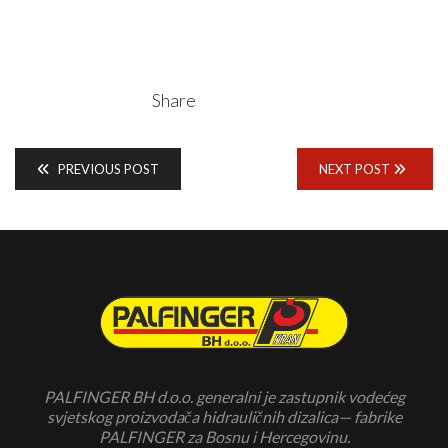
Share
PREVIOUS POST
NEXT POST
PALFINGER BH d.o.o. generalni je zastupnik vodećeg
svjetskog proizvodača hidrauličnih dizalica— fabrike
PALFINGER za Bosnu i Hercegovinu.