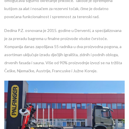
omogućava sigurno okretanje prikolice. Takođe je opremljena
kutijom za alat i nosačem za rezervni točak, čime je dodatno
povećana funkcionalnost i spremnost za terenski rad.
Dedina P.Z. osnovana je 2015. godine u Derventi, a specijalizovana
je za preradu bagrema u finalne proizvode visoke čvrstoće.
Kompanija danas zapošljava 55 radnika u dva proizvodna pogona, a
asortiman uključuje izradu dječijih igrališta, zidnih i podnih obloga,
drvenih fasada i sauna. Više od 90% proizvodnje izvozi se na tržišta
Češke, Njemačke, Austrije, Francuske i Južne Koreje.