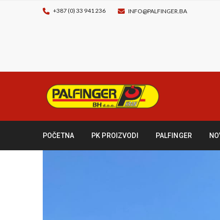
+387 (0) 33 941 236
INFO@PALFINGER.BA
POČETNA
PK PROIZVODI
PALFINGER
NO