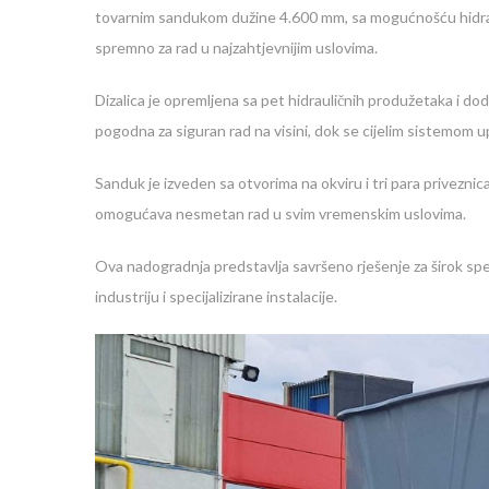
tovarnim sandukom dužine 4.600 mm, sa mogućnošću hidra
spremno za rad u najzahtjevnijim uslovima.
Dizalica je opremljena sa pet hidrauličnih produžetaka i d
pogodna za siguran rad na visini, dok se cijelim sistemom u
Sanduk je izveden sa otvorima na okviru i tri para priveznica 
omogućava nesmetan rad u svim vremenskim uslovima.
Ova nadogradnja predstavlja savršeno rješenje za širok sp
industriju i specijalizirane instalacije.