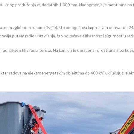
uličnog produženja za dodatnih 1.000 mm. Nadogradnja je montirana na
odatnom zglobnom rukom (fly-jib), što omogućava impresivan dohvat do 24,
pravlja putem radio upravljanja, što povećava efikasnost i sigurnost u rad
radi lakšeg fiksiranja tereta. Na kamion je ugrađena i prostrana inox kutija 
ektar radova na elektroenergetskim objektima do 400 kV, uključujući elek