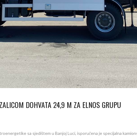
ZALICOM DOHVATA 24,9 M ZA ELNOS GRUPU
roenergetike sa sjedištem u Banjoj Luci, isporučena je specijalna kamion