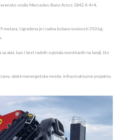
 terensko vozilo Mercedes-Benz Arocs 1842 A 4×4,
9 metara. Ugrađena je i radna košara nosivosti 250 kg,
u.
za alat, kao i šest radnih svjetala montiranih na šasiji, što
trane, elektroenergetske mreže, infrastrukturne projekte,