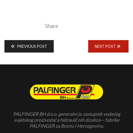
Share
PREVIOUS POST
NEXT POST
PALFINGER BH d.o.o. generalni je zastupnik vodećeg
svjetskog proizvodača hidrauličnih dizalica— fabrike
PALFINGER za Bosnu i Hercegovinu.