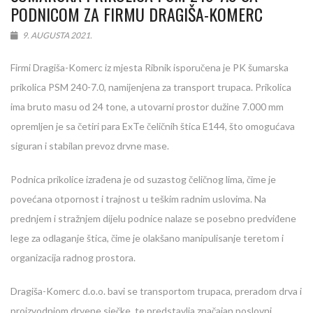
PODNICOM ZA FIRMU DRAGIŠA-KOMERC
9. AUGUSTA 2021.
Firmi Dragiša-Komerc iz mjesta Ribnik isporučena je PK šumarska
prikolica PSM 240-7.0, namijenjena za transport trupaca. Prikolica
ima bruto masu od 24 tone, a utovarni prostor dužine 7.000 mm
opremljen je sa četiri para ExTe čeličnih štica E144, što omogućava
siguran i stabilan prevoz drvne mase.
Podnica prikolice izrađena je od suzastog čeličnog lima, čime je
povećana otpornost i trajnost u teškim radnim uslovima. Na
prednjem i stražnjem dijelu podnice nalaze se posebno predviđene
lege za odlaganje štica, čime je olakšano manipulisanje teretom i
organizacija radnog prostora.
Dragiša-Komerc d.o.o. bavi se transportom trupaca, preradom drva i
proizvodnjom drvene sječke, te predstavlja značajan poslovni