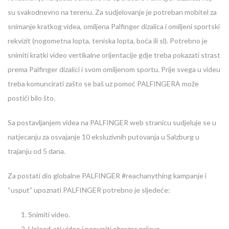
su svakodnevno na terenu. Za sudjelovanje je potreban mobitel za
snimanje kratkog videa, omiljena Palfinger dizalica i omiljeni sportski
rekvizit (nogometna lopta, teniska lopta, boća ili sl). Potrebno je
snimiti kratki video vertikalne orijentacije gdje treba pokazati strast
prema Palfinger dizalici i svom omiljenom sportu. Prije svega u videu
treba komuncirati zašto se baš uz pomoć PALFINGERA može
postići bilo što.
Sa postavljanjem videa na PALFINGER web stranicu sudjeluje se u
natjecanju za osvajanje 10 eksluzivnih putovanja u Salzburg u
trajanju od 5 dana.
Za postati dio globalne PALFINGER #reachanything kampanje i
“usput” upoznati PALFINGER potrebno je sljedeće:
Snimiti video.
Upload-ati video i popuniti obrazac prijave.