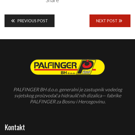
Share
PREVIOUS POST
NEXT POST
PALFINGER BH d.o.o. generalni je zastupnik vodećeg
svjetskog proizvodača hidrauličnih dizalica— fabrike
PALFINGER za Bosnu i Hercegovinu.
Kontakt