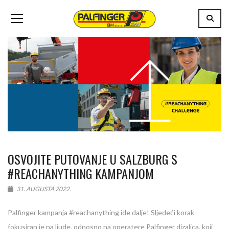
OSVOJITE PUTOVANJE U SALZBURG S
#REACHANYTHING KAMPANJOM
31. AUGUSTA 2022.
Palfinger kampanja #reachanything ide dalje! Sljedeći korak
fokusiran je na ljude, odnosno na operatere Palfinger dizalica, koji