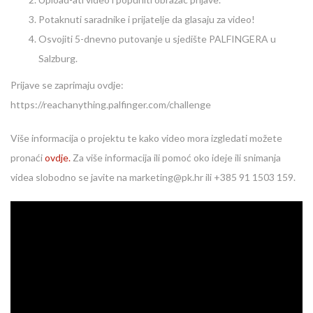
Potaknuti saradnike i prijatelje da glasaju za video!
Osvojiti 5-dnevno putovanje u sjedište PALFINGERA u
Salzburg.
Prijave se zaprimaju ovdje:
https://reachanything.palfinger.com/challenge
Više informacija o projektu te kako video mora izgledati možete
pronaći
ovdje.
Za više informacija ili pomoć oko ideje ili snimanja
videa slobodno se javite na marketing@pk.hr ili +385 91 1503 159.