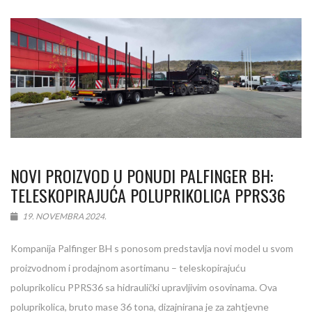
NOVI PROIZVOD U PONUDI PALFINGER BH:
TELESKOPIRAJUĆA POLUPRIKOLICA PPRS36
19. NOVEMBRA 2024.
Kompanija Palfinger BH s ponosom predstavlja novi model u svom
proizvodnom i prodajnom asortimanu – teleskopirajuću
poluprikolicu PPRS36 sa hidraulički upravljivim osovinama. Ova
poluprikolica, bruto mase 36 tona, dizajnirana je za zahtjevne