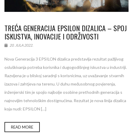
TREĆA GENERACIJA EPSILON DIZALICA – SPOJ
ISKUSTVA, INOVACIJE I ODRŽIVOSTI
20. JULA 2022.
Nova Generacija 3 EPSILON dizalica predstavlja rezultat pažljivog
osluškivanja potreba korisnika i dugogodišnjeg iskustva u industriji.
Razvijena je u bliskoj saradnji s korisnicima, uz uvažavanje stvarnih
izazova i zahtjeva na terenu. U duhu međusobnog povjerenja,
inženjerski tim je spojio najbolje osobine prethodnih generacija s
najnovijim tehnološkim dostignućima. Rezultat je nova linija dizalica
koja nudi: EPSILON […]
READ MORE