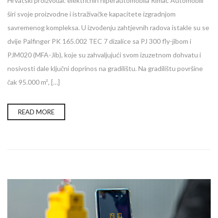
Hrvatski proizvođač električnih hiperautomobila Rimac Automobili
širi svoje proizvodne i istraživačke kapacitete izgradnjom
savremenog kompleksa. U izvođenju zahtjevnih radova istakle su se
dvije Palfinger PK 165.002 TEC 7 dizalice sa PJ 300 fly-jibom i
PJM020 (MFA-Jib), koje su zahvaljujući svom izuzetnom dohvatu i
nosivosti dale ključni doprinos na gradilištu. Na gradilištu površine
čak 95.000 m², […]
READ MORE