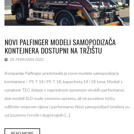
NOVI PALFINGER MODELI SAMOPODIZAČA
KONTEJNERA DOSTUPNI NA TRŽIŠTU
28. FEBRUARA 2020.
Kompanija Palfinger predstavila je nove modele samopodizača
kontejnera – PS T 14 i PS T 18, kapaciteta 14 i 18 tona. Modeli s
oznakom TEC dolaze s naprednom opremom visokih performansi,
dok modeli SLD nude osnovnu opremu, ali se posebno ističu
odličnim omjerom cijene i performansi. Novi samopodizači izrađeni su
od izuzetno čvrstih i dugotrajnih […]
READ MORE