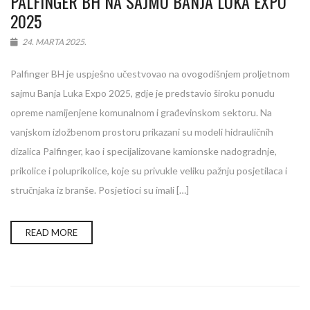
PALFINGER BH NA SAJMU BANJA LUKA EXPO
2025
24. MARTA 2025.
Palfinger BH je uspješno učestvovao na ovogodišnjem proljetnom
sajmu Banja Luka Expo 2025, gdje je predstavio široku ponudu
opreme namijenjene komunalnom i građevinskom sektoru. Na
vanjskom izložbenom prostoru prikazani su modeli hidrauličnih
dizalica Palfinger, kao i specijalizovane kamionske nadogradnje,
prikolice i poluprikolice, koje su privukle veliku pažnju posjetilaca i
stručnjaka iz branše. Posjetioci su imali […]
READ MORE