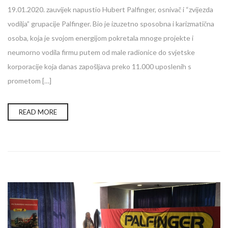
19.01.2020. zauvijek napustio Hubert Palfinger, osnivač i “zvijezda
vodilja” grupacije Palfinger. Bio je izuzetno sposobna i karizmatična
osoba, koja je svojom energijom pokretala mnoge projekte i
neumorno vodila firmu putem od male radionice do svjetske
korporacije koja danas zapošljava preko 11.000 uposlenih s
prometom […]
READ MORE