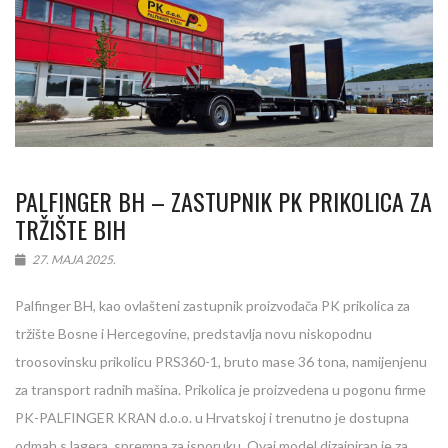
PALFINGER BH – ZASTUPNIK PK PRIKOLICA ZA
TRŽIŠTE BIH
27. MAJA 2025.
Palfinger BH, kao ovlašteni zastupnik proizvođača PK prikolica za
tržište Bosne i Hercegovine, predstavlja novu niskopodnu
troosovinsku prikolicu PRS360-1, bruto mase 36 tona, namijenjenu
za transport radnih mašina. Prikolica je proizvedena u pogonu firme
PK-PALFINGER KRAN d.o.o. u Hrvatskoj i trenutno je dostupna
odmah s lagera, spremna za isporuku. Ovaj model dizajniran je za