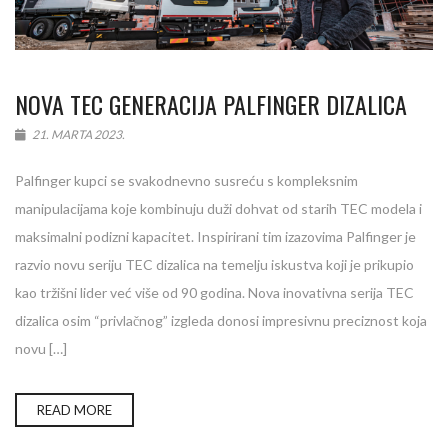
NOVA TEC GENERACIJA PALFINGER DIZALICA
21. MARTA 2023.
Palfinger kupci se svakodnevno susreću s kompleksnim
manipulacijama koje kombinuju duži dohvat od starih TEC modela i
maksimalni podizni kapacitet. Inspirirani tim izazovima Palfinger je
razvio novu seriju TEC dizalica na temelju iskustva koji je prikupio
kao tržišni lider već više od 90 godina. Nova inovativna serija TEC
dizalica osim “privlačnog” izgleda donosi impresivnu preciznost koja
novu […]
READ MORE