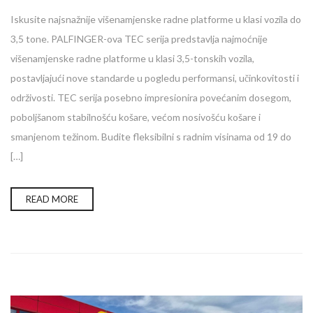
Iskusite najsnažnije višenamjenske radne platforme u klasi vozila do
3,5 tone. PALFINGER-ova TEC serija predstavlja najmoćnije
višenamjenske radne platforme u klasi 3,5-tonskih vozila,
postavljajući nove standarde u pogledu performansi, učinkovitosti i
održivosti. TEC serija posebno impresionira povećanim dosegom,
poboljšanom stabilnošću košare, većom nosivošću košare i
smanjenom težinom. Budite fleksibilni s radnim visinama od 19 do
[…]
READ MORE