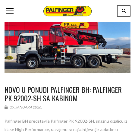
NOVO U PONUDI PALFINGER BH: PALFINGER
PK 92002-SH SA KABINOM
19. JANUARA 2026.
Palfinger BH predstavlja Palfinger PK 92002-SH, snažnu dizalicu iz
klase High Performance, razvijenu za najzahtjevnije zadatke u