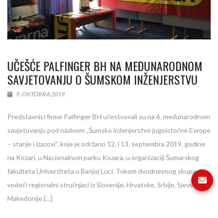
UČEŠĆE PALFINGER BH NA MEĐUNARODNOM
SAVJETOVANJU O ŠUMSKOM INŽENJERSTVU
9. OKTOBRA 2019.
Predstavnici firme Palfinger BH učestvovali su na 6. međunarodnom
savjetovanju pod nazivom „Šumsko inženjerstvo jugoistočne Evrope
– stanje i izazovi“, koje je održano 12. i 13. septembra 2019. godine
na Kozari, u Nacionalnom parku Kozara, u organizaciji Šumarskog
fakulteta Univerziteta u Banjoj Luci. Tokom dvodnevnog skupa,
vodeći regionalni stručnjaci iz Slovenije, Hrvatske, Srbije, Sjeverne
Makedonije […]