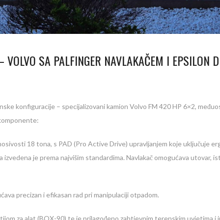
 VOLVO SA PALFINGER NAVLAKAČEM I EPSILON D
 vrhunske konfiguracije – specijalizovani kamion Volvo FM 420 HP 6×2, m
e komponente:
osivosti 18 tona, s PAD (Pro Active Drive) upravljanjem koje uključuje er
lacija izvedena je prema najvišim standardima. Navlakač omogućava utovar, is
ava precizan i efikasan rad pri manipulaciji otpadom.
jom za alat (BOX-90) te je prilagođeno zahtjevnim terenskim uvjetima i 