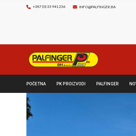
+387 (0) 33 941 236
INFO@PALFINGER.BA
POČETNA
PK PROIZVODI
PALFINGER
NO