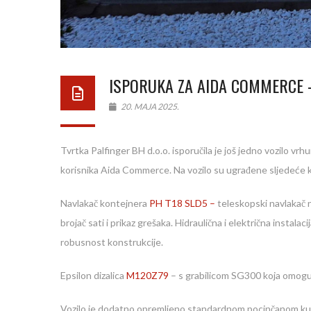
ISPORUKA ZA AIDA COMMERCE –
20. MAJA 2025.
Tvrtka Palfinger BH d.o.o. isporučila je još jedno vozilo
korisnika Aida Commerce. Na vozilo su ugrađene sljedeć
Navlakač kontejnera
PH T18 SLD5 –
teleskopski navlakač n
brojač sati i prikaz grešaka. Hidraulična i električna insta
robusnost konstrukcije.
Epsilon dizalica
M120Z79
– s grabilicom SG300 koja omoguć
Vozilo je dodatno opremljeno standardnom pocinčanom kuti