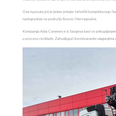
Ova isporuka još je jedan primjer tehnički kompleksnog i fun
nadogradnje na području Bosne i Hercegovine.
Kompanija Aida Commerce iz Sarajeva bavi se prikupljanjem
u procesu reciklaže. Zahvaljujući kontinuiranim ulaganjima 