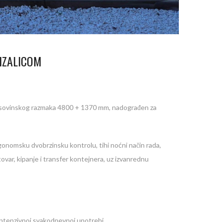
IZALICOM
eđuosovinskog razmaka 4800 + 1370 mm, nadograđen za
gonomsku dvobrzinsku kontrolu, tihi noćni način rada,
tovar, kipanje i transfer kontejnera, uz izvanrednu
intenzivnoj svakodnevnoj upotrebi.