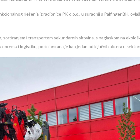
kcionalnog rješenja iz radionice PK d.o.o., u suradnji s Palfinger BH, ovl
, sortiranjem i transportom sekundarnih sirovina, s naglaskom na ekolo
u opremu i logistiku, pozicionirana je kao jedan od ključnih aktera u sekto