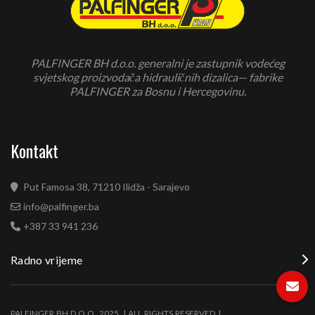
PALFINGER BH d.o.o. generalni je zastupnik vodećeg
svjetskog proizvodača hidrauličnih dizalica— fabrike
PALFINGER za Bosnu i Hercegovinu.
Kontakt
Put Famosa 38, 71210 Ilidža - Sarajevo
info@palfinger.ba
+387 33 941 236
Radno vrijeme
PALFINGER BH D.O.O. 2025. | ALL RIGHTS RESERVED |