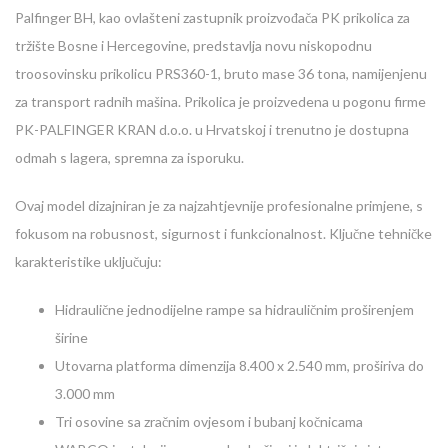
Palfinger BH, kao ovlašteni zastupnik proizvođača PK prikolica za
tržište Bosne i Hercegovine, predstavlja novu niskopodnu
troosovinsku prikolicu PRS360-1, bruto mase 36 tona, namijenjenu
za transport radnih mašina. Prikolica je proizvedena u pogonu firme
PK-PALFINGER KRAN d.o.o. u Hrvatskoj i trenutno je dostupna
odmah s lagera, spremna za isporuku.
Ovaj model dizajniran je za najzahtjevnije profesionalne primjene, s
fokusom na robusnost, sigurnost i funkcionalnost. Ključne tehničke
karakteristike uključuju:
Hidraulične jednodijelne rampe sa hidrauličnim proširenjem
širine
Utovarna platforma dimenzija 8.400 x 2.540 mm, proširiva do
3.000 mm
Tri osovine sa zračnim ovjesom i bubanj kočnicama