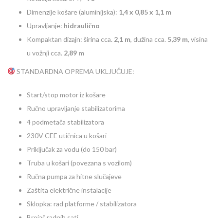
Dimenzije košare (aluminijska):
1,4 x 0,85 x 1,1 m
Upravljanje:
hidraulično
Kompaktan dizajn: širina cca.
2,1 m
, dužina cca.
5,39 m
, visina
u vožnji cca.
2,89 m
STANDARDNA OPREMA UKLJUČUJE:
Start/stop motor iz košare
Ručno upravljanje stabilizatorima
4 podmetača stabilizatora
230V CEE utičnica u košari
Priključak za vodu (do 150 bar)
Truba u košari (povezana s vozilom)
Ručna pumpa za hitne slučajeve
Zaštita električne instalacije
Sklopka: rad platforme / stabilizatora
Brojač radnih sati