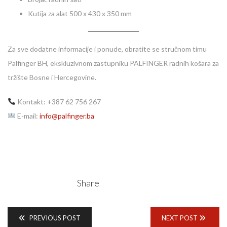
Kutija za alat 500 x 430 x 350 mm
Za sve dodatne informacije i ponude, obratite se stručnom timu
Palfinger BH, ekskluzivnom zastupniku PALFINGER radnih košara za
tržište Bosne i Hercegovine.
Kontakt: +387 62 756 267
E-mail:
info@palfinger.ba
Share
PREVIOUS POST
NEXT POST