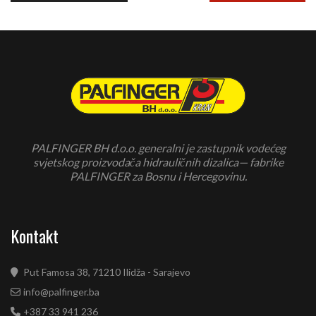
PALFINGER BH d.o.o. generalni je zastupnik vodećeg
svjetskog proizvodača hidrauličnih dizalica— fabrike
PALFINGER za Bosnu i Hercegovinu.
Kontakt
Put Famosa 38, 71210 Ilidža - Sarajevo
info@palfinger.ba
+387 33 941 236