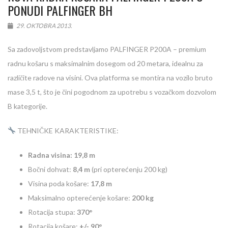
PONUDI PALFINGER BH
29. OKTOBRA 2013.
Sa zadovoljstvom predstavljamo PALFINGER P200A – premium
radnu košaru s maksimalnim dosegom od 20 metara, idealnu za
različite radove na visini. Ova platforma se montira na vozilo bruto
mase 3,5 t, što je čini pogodnom za upotrebu s vozačkom dozvolom
B kategorije.
TEHNIČKE KARAKTERISTIKE:
Radna visina: 19,8 m
Bočni dohvat:
8,4 m
(pri opterećenju 200 kg)
Visina poda košare:
17,8 m
Maksimalno opterećenje košare:
200 kg
Rotacija stupa:
370°
Rotacija košare:
+/- 90°