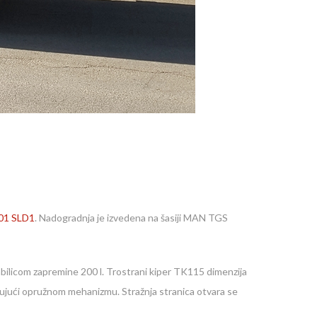
01 SLD1
. Nadogradnja je izvedena na šasiji MAN TGS
abilicom zapremine 200 l. Trostrani kiper TK115 dimenzija
ljujući opružnom mehanizmu. Stražnja stranica otvara se