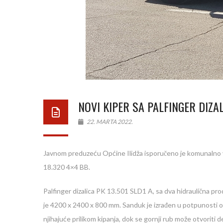
NOVI KIPER SA PALFINGER DIZA
22. MARTA 2022.
Javnom preduzeću Općine Ilidža isporučeno je komunalno vo
18.320 4×4 BB.
Palfinger dizalica PK 13.501 SLD1 A, sa dva hidraulična pr
je 4200 x 2400 x 800 mm. Sanduk je izrađen u potpunosti od
njihajuće prilikom kipanja, dok se gornji rub može otvorit