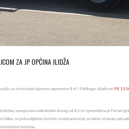
LICOM ZA JP OPĆINA ILIDŽA
zilo sa trostranim kiperom zapremine 8 m³ i Palfinger dizalicom
PK 13.5
odužetka, omogućava maksimalni doseg od 8,2 m i opremljena je Ferrari gr
 čelika, sa jednodijelnim bočnim stranicama koje se lakše otvaraju zahva
i demontažom bolzena.