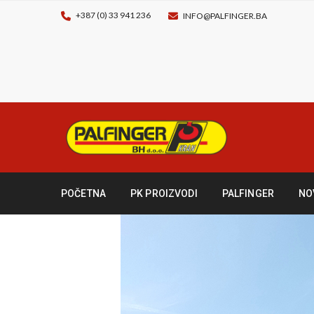
+387 (0) 33 941 236
INFO@PALFINGER.BA
POČETNA
PK PROIZVODI
PALFINGER
NO