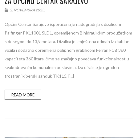
ZA OPĆINU CENTAR SARAJEVO
2. NOVEMBRA 2023.
Općini Centar Sarajevo isporučena je nadogradnja s dizalicom
Palfinger PK11001 SLD1, opremljenom B hidrauličkim produžetkom
s dosegom do 13,9 metara. Dizalica je smještena odmah iza kabine
vozila i dodatno opremljena polipnom grabilicom Ferrari FCB 360
kapaciteta 360 litara, čime se značajno povećava funkcionalnost u
svakodnevnim komunalnim poslovima. Iza dizalice je ugrađen
trostrani kiperski sanduk TK115, […]
READ MORE