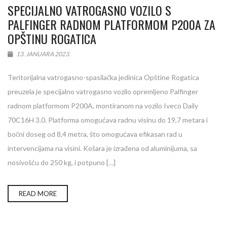
SPECIJALNO VATROGASNO VOZILO S
PALFINGER RADNOM PLATFORMOM P200A ZA
OPŠTINU ROGATICA
13. JANUARA 2023.
Teritorijalna vatrogasno-spasilačka jedinica Opštine Rogatica
preuzela je specijalno vatrogasno vozilo opremljeno Palfinger
radnom platformom P200A, montiranom na vozilo Iveco Daily
70C16H 3.0. Platforma omogućava radnu visinu do 19,7 metara i
bočni doseg od 8,4 metra, što omogućava efikasan rad u
intervencijama na visini. Košara je izrađena od aluminijuma, sa
nosivošću do 250 kg, i potpuno […]
READ MORE