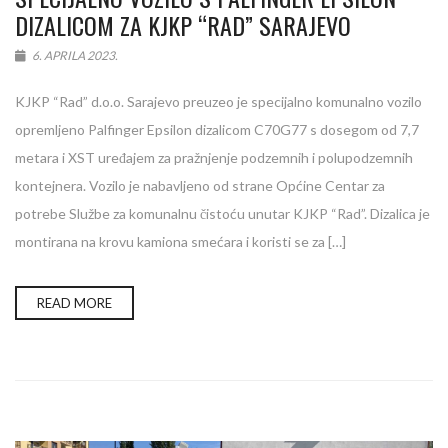
DIZALICOM ZA KJKP “RAD” SARAJEVO
6. APRILA 2023.
KJKP “Rad” d.o.o. Sarajevo preuzeo je specijalno komunalno vozilo
opremljeno Palfinger Epsilon dizalicom C70G77 s dosegom od 7,7
metara i XST uređajem za pražnjenje podzemnih i polupodzemnih
kontejnera. Vozilo je nabavljeno od strane Općine Centar za
potrebe Službe za komunalnu čistoću unutar KJKP “Rad”. Dizalica je
montirana na krovu kamiona smećara i koristi se za […]
READ MORE