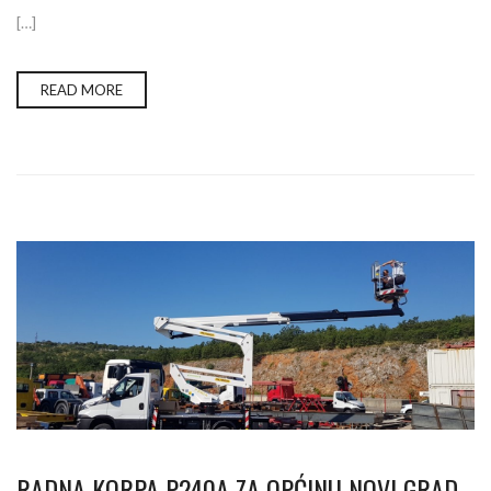
[…]
READ MORE
RADNA KORPA P240A ZA OPĆINU NOVI GRAD