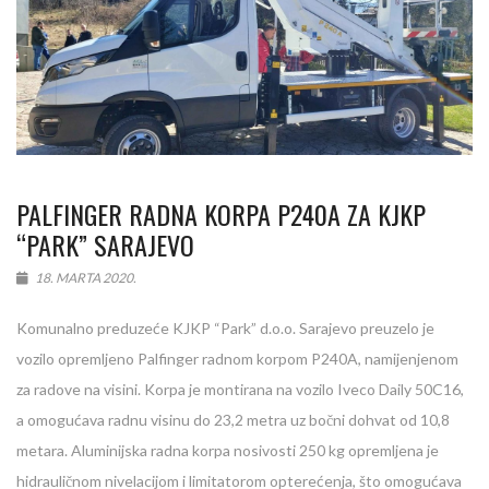
PALFINGER RADNA KORPA P240A ZA KJKP
“PARK” SARAJEVO
18. MARTA 2020.
Komunalno preduzeće KJKP “Park” d.o.o. Sarajevo preuzelo je
vozilo opremljeno Palfinger radnom korpom P240A, namijenjenom
za radove na visini. Korpa je montirana na vozilo Iveco Daily 50C16,
a omogućava radnu visinu do 23,2 metra uz bočni dohvat od 10,8
metara. Aluminijska radna korpa nosivosti 250 kg opremljena je
hidrauličnom nivelacijom i limitatorom opterećenja, što omogućava