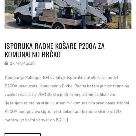
ISPORUKA RADNE KOŠARE P200A ZA
KOMUNALNO BRČKO
29. MAJA 2024.
Kompanija Palfinger BH izvršila je isporuku autokošare model
P200A preduzeću Komunalno Brčko. Radna košara je montirana na
vozilo Iveco Daily 70-180, što je čini kompaktnim i efikasnim
rješenjem za rad na visini u urbanim i komunalnim sredinama. Model
P200A omogućava siguran i stabilan rad do radne visine od 20
metara, uz bočni dohvat do 8,2 […]