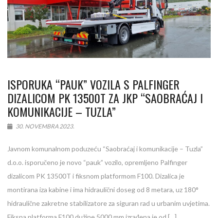
ISPORUKA “PAUK” VOZILA S PALFINGER
DIZALICOM PK 13500T ZA JKP “SAOBRAĆAJ I
KOMUNIKACIJE – TUZLA”
30. NOVEMBRA 2023.
Javnom komunalnom poduzeću “Saobraćaj i komunikacije – Tuzla”
d.o.o. isporučeno je novo “pauk” vozilo, opremljeno Palfinger
dizalicom PK 13500T i fiksnom platformom F100. Dizalica je
montirana iza kabine i ima hidraulični doseg od 8 metara, uz 180°
hidraulične zakretne stabilizatore za siguran rad u urbanim uvjetima.
Fiksna platforma F100 dužine 5000 mm izrađena je od […]