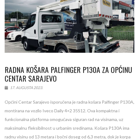
RADNA KOŠARA PALFINGER P130A ZA OPĆINU
CENTAR SARAJEVO
17. AUGUSTA 2023.
Općini Centar Sarajevo isporučena je radna košara Palfinger P130A,
montirana na vozilo Iveco Daily 4×2 35S12. Ova kompaktna i
funkcionalna platforma omogućava siguran rad na visinama, uz
maksimalnu fleksibilnost u urbanim sredinama. Košara P130A ima
radnu visinu od 13 metara i bočni doseg od 6,3 metra, dok je korpa