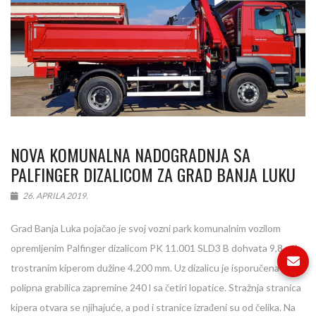
NOVA KOMUNALNA NADOGRADNJA SA
PALFINGER DIZALICOM ZA GRAD BANJA LUKU
26. APRILA 2019.
Grad Banja Luka pojačao je svoj vozni park komunalnim vozilom
opremljenim Palfinger dizalicom PK 11.001 SLD3 B dohvata 9,8 m i
trostranim kiperom dužine 4.200 mm. Uz dizalicu je isporučena
polipna grabilica zapremine 240 l sa četiri lopatice. Stražnja stranica
kipera otvara se njihajuće, a pod i stranice izrađeni su od čelika. Na