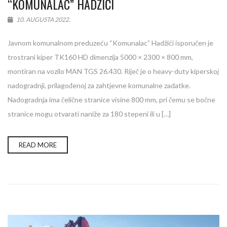
“KOMUNALAC” HADŽIĆI
10. AUGUSTA 2022.
Javnom komunalnom preduzeću “Komunalac” Hadžići isporučen je
trostrani kiper TK160 HD dimenzija 5000 × 2300 × 800 mm,
montiran na vozilo MAN TGS 26.430. Riječ je o heavy-duty kiperskoj
nadogradnji, prilagođenoj za zahtjevne komunalne zadatke.
Nadogradnja ima čelične stranice visine 800 mm, pri čemu se bočne
stranice mogu otvarati naniže za 180 stepeni ili u […]
READ MORE