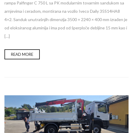
rampa Palfinger C 750 L sa PK modularnim tovarnim sandukom sa
arnjevima i ceradom, montirana na vozilo Iveco Daily 35S14HA8
4×2. Sanduk unutrašnjih dimenzija 3500 × 2240 × 400 mm izrađen je
od eloksiranog aluminija i ima pod od šperploče debljine 15 mm kao i
[…]
READ MORE