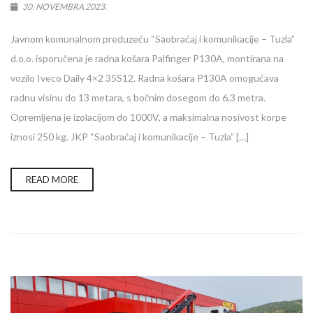
30. NOVEMBRA 2023.
Javnom komunalnom preduzeću “Saobraćaj i komunikacije – Tuzla”
d.o.o. isporučena je radna košara Palfinger P130A, montirana na
vozilo Iveco Daily 4×2 35S12. Radna košara P130A omogućava
radnu visinu do 13 metara, s bočnim dosegom do 6,3 metra.
Opremljena je izolacijom do 1000V, a maksimalna nosivost korpe
iznosi 250 kg. JKP “Saobraćaj i komunikacije – Tuzla” […]
READ MORE