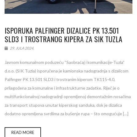
ISPORUKA PALFINGER DIZALICE PK 13.501
SLD3 I TROSTRANOG KIPERA ZA SIK TUZLA
29. JULA 2024.
Javnom komunalnom poduzeću “Saobraćaj i komunikacije-Tuzla”
d.o.o. (SIK Tuzla) isporučena je kamionska nadogradnja s dizalicom
Palfinger PK 13.501 SLD3 i trostranim kiperom TK115-4.0,
prilagođena za komunalne i infrastrukturne zadatke. Riječ je o
multifunkcionalnoj nadogradnji opremljenoj demontažnim nosačima
za transport stupova unutar kiperskog sanduka, dok je dizalica
dodatno opremljena svrdlima za bušenje rupa – što omogućuje […]
READ MORE