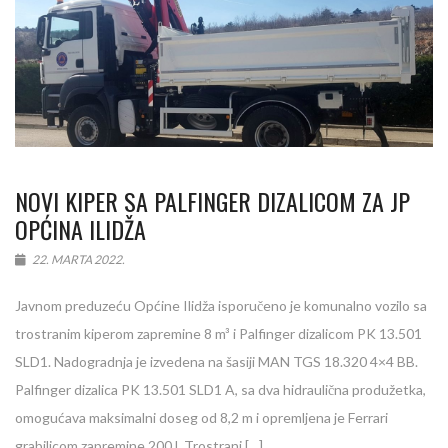
NOVI KIPER SA PALFINGER DIZALICOM ZA JP
OPĆINA ILIDŽA
22. MARTA 2022.
Javnom preduzeću Općine Ilidža isporučeno je komunalno vozilo sa
trostranim kiperom zapremine 8 m³ i Palfinger dizalicom PK 13.501
SLD1. Nadogradnja je izvedena na šasiji MAN TGS 18.320 4×4 BB.
Palfinger dizalica PK 13.501 SLD1 A, sa dva hidraulična produžetka,
omogućava maksimalni doseg od 8,2 m i opremljena je Ferrari
grabilicom zapremine 200 l. Trostrani […]