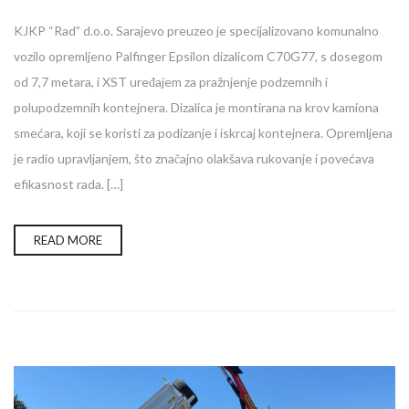
KJKP “Rad” d.o.o. Sarajevo preuzeo je specijalizovano komunalno
vozilo opremljeno Palfinger Epsilon dizalicom C70G77, s dosegom
od 7,7 metara, i XST uređajem za pražnjenje podzemnih i
polupodzemnih kontejnera. Dizalica je montirana na krov kamiona
smećara, koji se koristi za podizanje i iskrcaj kontejnera. Opremljena
je radio upravljanjem, što značajno olakšava rukovanje i povećava
efikasnost rada. […]
READ MORE