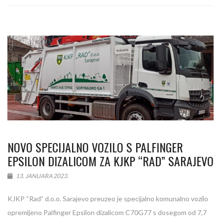
NOVO SPECIJALNO VOZILO S PALFINGER
EPSILON DIZALICOM ZA KJKP “RAD” SARAJEVO
13. JANUARA 2023.
KJKP “Rad” d.o.o. Sarajevo preuzeo je specijalno komunalno vozilo
opremljeno Palfinger Epsilon dizalicom C70G77 s dosegom od 7,7