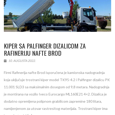
KIPER SA PALFINGER DIZALICOM ZA
RAFINERIJU NAFTE BROD
10. AUGUSTA 2022.
Firmi Rafinerija nafte Brod isporučena je kamionska nadogradnja
koja uključuje trostrani kiper model TK95-4.2 i Palfinger dizalicu PK
11.001 SLD3 sa maksimalnim dosegom od 9,8 metara. Nadogradnja
je montirana na vozilo Iveco Eurocargo ML160E21 4×2. Dizalica je
dodatno opremljena polipnom grabilicom zapremine 180 litara,
namijenjenom za utovar rastresitog materijala. Trostrani kiper ima