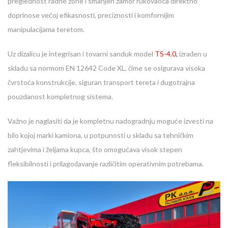
preglednost radne zone i smanjen zamor rukovaoca direktno
doprinose većoj efikasnosti, preciznosti i komfornijim
manipulacijama teretom.
Uz dizalicu je integrisan i tovarni sanduk model
TS-4.0,
izrađen u
skladu sa normom EN 12642 Code XL, čime se osigurava visoka
čvrstoća konstrukcije, siguran transport tereta i dugotrajna
pouzdanost kompletnog sistema.
Važno je naglasiti da je kompletnu nadogradnju moguće izvesti na
bilo kojoj marki kamiona, u potpunosti u skladu sa tehničkim
zahtjevima i željama kupca, što omogućava visok stepen
fleksibilnosti i prilagođavanje različitim operativnim potrebama.