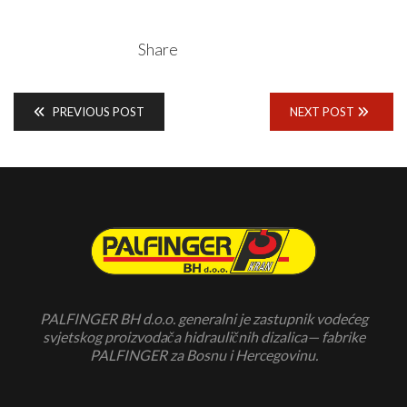
Share
PREVIOUS POST
NEXT POST
PALFINGER BH d.o.o. generalni je zastupnik vodećeg
svjetskog proizvodača hidrauličnih dizalica— fabrike
PALFINGER za Bosnu i Hercegovinu.