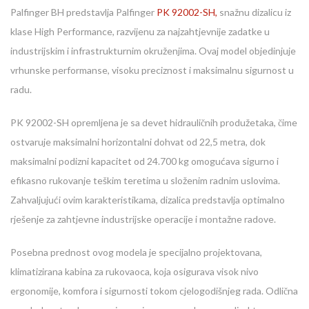
Palfinger BH predstavlja Palfinger
PK 92002-SH,
snažnu dizalicu iz
klase High Performance, razvijenu za najzahtjevnije zadatke u
industrijskim i infrastrukturnim okruženjima. Ovaj model objedinjuje
vrhunske performanse, visoku preciznost i maksimalnu sigurnost u
radu.
PK 92002-SH opremljena je sa devet hidrauličnih produžetaka, čime
ostvaruje maksimalni horizontalni dohvat od 22,5 metra, dok
maksimalni podizni kapacitet od 24.700 kg omogućava sigurno i
efikasno rukovanje teškim teretima u složenim radnim uslovima.
Zahvaljujući ovim karakteristikama, dizalica predstavlja optimalno
rješenje za zahtjevne industrijske operacije i montažne radove.
Posebna prednost ovog modela je specijalno projektovana,
klimatizirana kabina za rukovaoca, koja osigurava visok nivo
ergonomije, komfora i sigurnosti tokom cjelogodišnjeg rada. Odlična