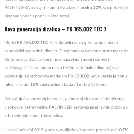
PALFINGERA na svjetskom tržištu iznosi
preko 30%
, što potvrđuje
njegovu vodeću poziciju u industriji.
Nova generacija dizalica – PK 165.002 TEC 7
Model
PK 165.002 TEC 7
predstavlja novu generaciju moćnih i
tehnološki naprednih dizalica. Dizajnirana za kamione bruto mase do
32 tone, ova dizalica kombinuje
izuzetnu snagu i dohvat
,
zadržavajući istovremeno nisku težinu i optimalne dimenzije. U
poređenju s prethodnim modelom
PK 150002
, nova verzija je
tonu
lakša
, ali nudi
15% veći podizni kapacitet
(do 125 t/m).
Zahvaljujući naprednoj hidraulici, pametnoj elektronici i korištenju
visokokvalitetnih čelika,
PALFINGER
nastavlja jačati svoju poziciju u
vrhu svjetske industrije dizalica.
U prvoj polovini 2015. godine, zabilježen je porast prodaje od
10,7%
,