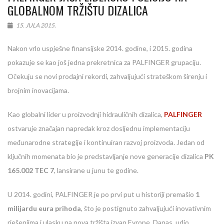
GLOBALNOM TRŽIŠTU DIZALICA
15. JULA 2015.
Nakon vrlo uspješne finansijske 2014. godine, i 2015. godina
pokazuje se kao još jedna prekretnica za PALFINGER grupaciju.
Očekuju se novi prodajni rekordi, zahvaljujući strateškom širenju i
brojnim inovacijama.
Kao globalni lider u proizvodnji hidrauličnih dizalica,
PALFINGER
ostvaruje značajan napredak kroz dosljednu implementaciju
međunarodne strategije i kontinuiran razvoj proizvoda. Jedan od
ključnih momenata bio je predstavljanje nove generacije dizalica
PK
165.002 TEC 7
, lansirane u junu te godine.
U 2014. godini, PALFINGER je po prvi put u historiji premašio
1
milijardu eura prihoda
, što je postignuto zahvaljujući inovativnim
rješenjima i ulasku na nova tržišta izvan Evrope. Danas, udio