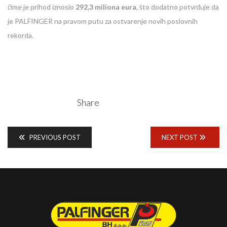
čime je prihod iznosio
292,3 miliona eura
, što dodatno potvrđuje da
je PALFINGER na pravom putu za ostvarenje novih poslovnih
rekorda.
Share
PREVIOUS POST
NEXT POST