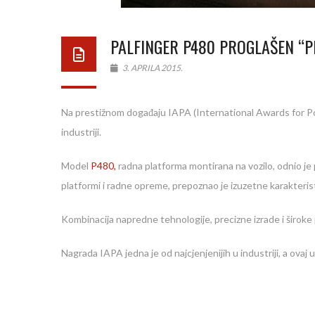
PALFINGER P480 PROGLAŠEN “
3. APRILA 2015.
Na prestižnom događaju IAPA (International Awards for P
industriji.
Model
P480,
radna platforma montirana na vozilo, odnio je p
platformi i radne opreme, prepoznao je izuzetne karakterist
Kombinacija napredne tehnologije, precizne izrade i široke pr
Nagrada IAPA jedna je od najcjenjenijih u industriji, a o