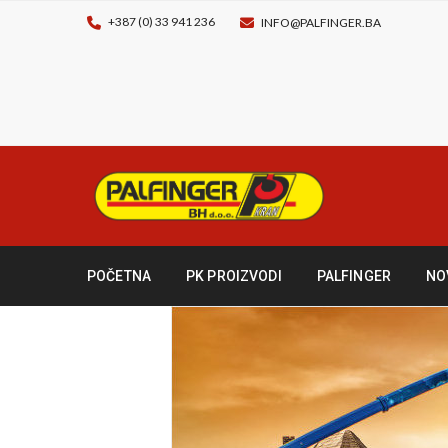
+387 (0) 33 941 236
INFO@PALFINGER.BA
POČETNA
PK PROIZVODI
PALFINGER
NO