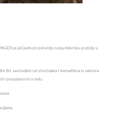
ER je još jednom potvrdio svoju lidersku poziciju u
ni žiri, sastavljen od stručnjaka i menadžera iz sektora
ti i pouzdanosti u radu.
isini.
acijama.