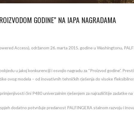
PROIZVODOM GODINE” NA IAPA NAGRADAMA
owered Access), održanom 26. marta 2015. godine u Washingtonu, PALFING
objedu u jakoj konkurenciji i osvojio nagradu za “Proizvod godine”. Prestiž
ike ovog modela – od inovativnih tehničkih rješenja do visoke fleksibilnos
imjenjivosti čini P480 univerzalnim rješenjem za najrazličitije zadatke na v
vaj uspjeh dodatno potvrđuje predanost PALFINGERA stalnom razvoju i inov