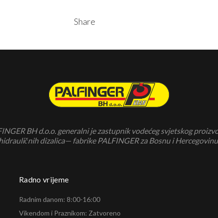
Share
INGER BH d.o.o. generalni je zastupnik vodećeg svjetskog proizv
hidrauličnih dizalica— fabrike PALFINGER za Bosnu i Hercegovinu
Radno vrijeme
Radnim danom: 8:00-16:00
Vikendom i Praznikom: Zatvoreno