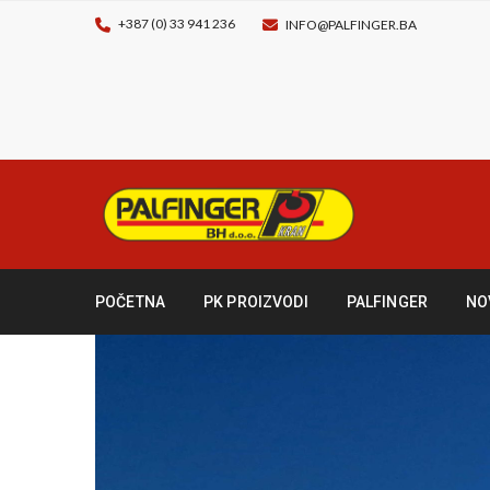
+387 (0) 33 941 236
INFO@PALFINGER.BA
POČETNA
PK PROIZVODI
PALFINGER
NO