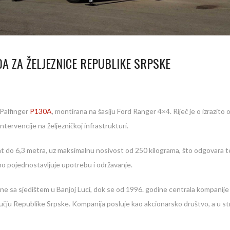
A ZA ŽELJEZNICE REPUBLIKE SRPSKE
Palfinger
P130A
, montirana na šasiju Ford Ranger 4×4. Riječ je o izrazit
ntervencije na željezničkoj infrastrukturi.
do 6,3 metra, uz maksimalnu nosivost od 250 kilograma, što odgovara teži
no pojednostavljuje upotrebu i održavanje.
e sa sjedištem u Banjoj Luci, dok se od 1996. godine centrala kompanije
čju Republike Srpske. Kompanija posluje kao akcionarsko društvo, a u stru