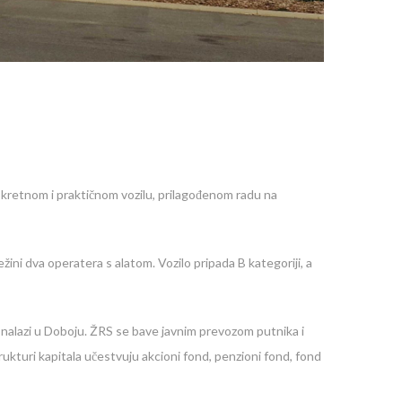
o okretnom i praktičnom vozilu, prilagođenom radu na
ni dva operatera s alatom. Vozilo pripada B kategoriji, a
 nalazi u Doboju. ŽRS se bave javnim prevozom putnika i
kturi kapitala učestvuju akcioni fond, penzioni fond, fond