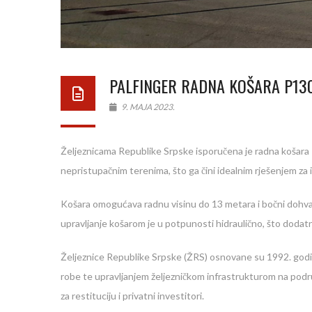
PALFINGER RADNA KOŠARA P130
9. MAJA 2023.
Željeznicama Republike Srpske isporučena je radna košara 
nepristupačnim terenima, što ga čini idealnim rješenjem za i
Košara omogućava radnu visinu do 13 metara i bočni dohvat 
upravljanje košarom je u potpunosti hidraulično, što dodat
Željeznice Republike Srpske (ŽRS) osnovane su 1992. godin
robe te upravljanjem željezničkom infrastrukturom na podru
za restituciju i privatni investitori.