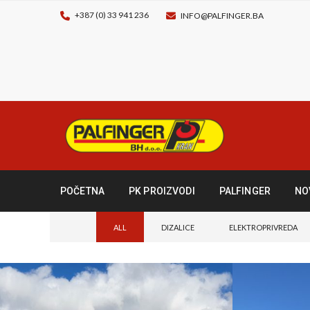
+387 (0) 33 941 236
INFO@PALFINGER.BA
POČETNA
PK PROIZVODI
PALFINGER
NO
ALL
DIZALICE
ELEKTROPRIVREDA