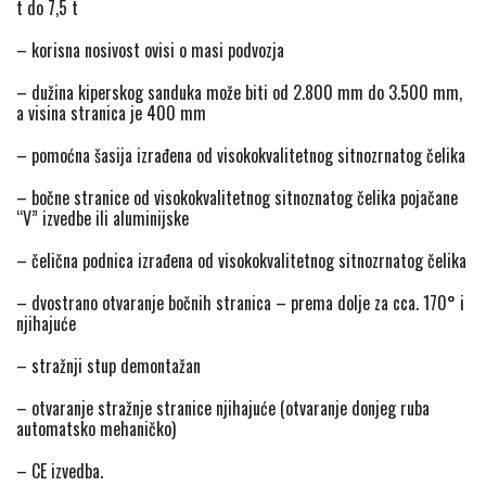
t do 7,5 t
– korisna nosivost ovisi o masi podvozja
– dužina kiperskog sanduka može biti od 2.800 mm do 3.500 mm,
a visina stranica je 400 mm
– pomoćna šasija izrađena od visokokvalitetnog sitnozrnatog čelika
– bočne stranice od visokokvalitetnog sitnoznatog čelika pojačane
“V” izvedbe ili aluminijske
– čelična podnica izrađena od visokokvalitetnog sitnozrnatog čelika
– dvostrano otvaranje bočnih stranica – prema dolje za cca. 170° i
njihajuće
– stražnji stup demontažan
– otvaranje stražnje stranice njihajuće (otvaranje donjeg ruba
automatsko mehaničko)
– CE izvedba.