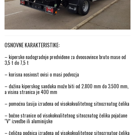
OSNOVNE KARAKTERISTIKE:
– kiperske nadogradnje predviđene za dvoosovince bruto mase od
3,5 t do 7,5 t
– korisna nosivost ovisi o masi podvozja
– dužina kiperskog sanduka može biti od 2.800 mm do 3.500 mm,
a visina stranica je 400 mm
– pomoćna šasija izrađena od visokokvalitetnog sitnozrnatog čelika
– bočne stranice od visokokvalitetnog sitnoznatog čelika pojačane
“V” izvedbe ili aluminijske
– čelična podnica izrađena od visokokvalitetnog sitnozrnatog čelika