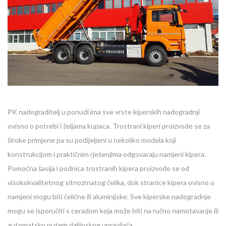
PK nadograditelj u ponudi ima sve vrste kiperskih nadogradnji
ovisno o potrebi i željama kupaca. Trostrani kiperi proizvode se za
široke primjene pa su podijeljeni u nekoliko modela koji
konstrukcijom i praktičnim rješenjima odgovaraju namjeni kipera.
Pomoćna šasija i podnica trostranih kipera proizvode se od
visokokvalitetnog sitnozrnatog čelika, dok stranice kipera ovisno o
namjeni mogu biti čelične ili aluminijske. Sve kiperske nadogradnje
mogu se isporučiti s ceradom koja može biti na ručno namotavanje ili
automatsko putem daljinskog upravljača.