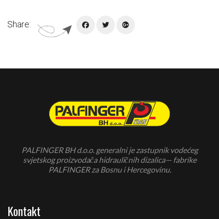
Share:
PALFINGER BH d.o.o. generalni je zastupnik vodećeg
svjetskog proizvodača hidrauličnih dizalica— fabrike
PALFINGER za Bosnu i Hercegovinu.
Kontakt