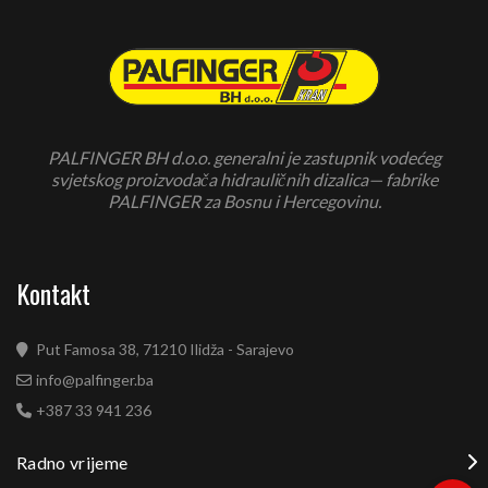
PALFINGER BH d.o.o. generalni je zastupnik vodećeg
svjetskog proizvodača hidrauličnih dizalica— fabrike
PALFINGER za Bosnu i Hercegovinu.
Kontakt
Put Famosa 38, 71210 Ilidža - Sarajevo
info@palfinger.ba
+387 33 941 236
Radno vrijeme