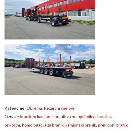
Kategorije:
Oprema
,
Rezervni dijelovi
Oznake
branik za kamione
,
branik za poluprikolice
,
branik za
prikolice
,
homologacija za branik
,
kamionski branik
,
preklopni branik