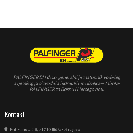
PALFINGER BH d.o.o. generalni je zastupnik vodećeg
svjetskog proizvodača hidrauličnih dizalica— fabrike
PALFINGER za Bosnu i Hercegovinu.
Kontakt
Put Famosa 38, 71210 Ilidža - Sarajevo