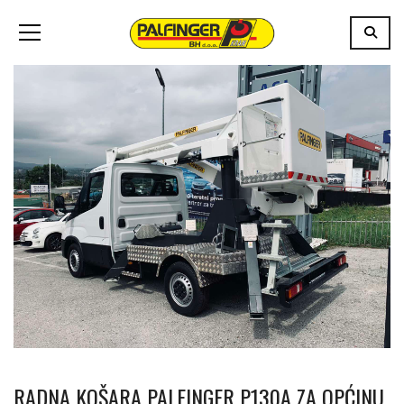
RADNA KOŠARA PALFINGER P130A ZA OPĆINU