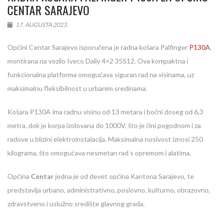
CENTAR SARAJEVO
17. AUGUSTA 2023.
Općini Centar Sarajevo isporučena je radna košara Palfinger
P130A
,
montirana na vozilo Iveco Daily 4×2 35S12. Ova kompaktna i
funkcionalna platforma omogućava siguran rad na visinama, uz
maksimalnu fleksibilnost u urbanim sredinama.
Košara P130A ima radnu visinu od 13 metara i bočni doseg od 6,3
metra, dok je korpa izolovana do 1000V, što je čini pogodnom i za
radove u blizini elektroinstalacija. Maksimalna nosivost iznosi 250
kilograma, što omogućava nesmetan rad s opremom i alatima.
Općina
Centar
jedna je od devet općina Kantona Sarajevo, te
predstavlja urbano, administrativno, poslovno, kulturno, obrazovno,
zdravstveno i uslužno središte glavnog grada.