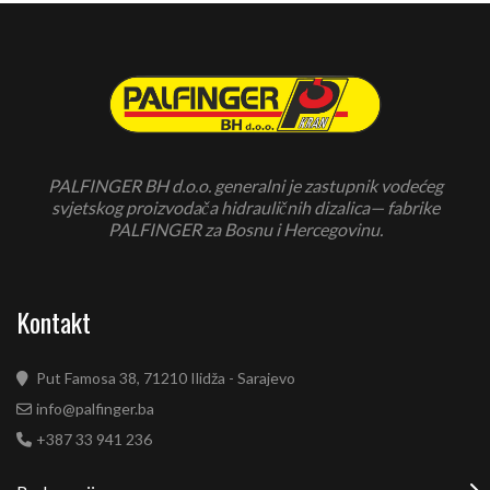
PALFINGER BH d.o.o. generalni je zastupnik vodećeg
svjetskog proizvodača hidrauličnih dizalica— fabrike
PALFINGER za Bosnu i Hercegovinu.
Kontakt
Put Famosa 38, 71210 Ilidža - Sarajevo
info@palfinger.ba
+387 33 941 236