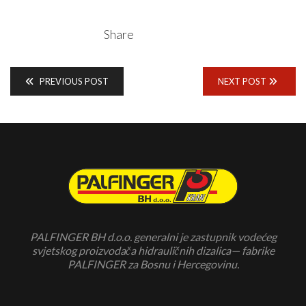
Share
PREVIOUS POST
NEXT POST
PALFINGER BH d.o.o. generalni je zastupnik vodećeg
svjetskog proizvodača hidrauličnih dizalica— fabrike
PALFINGER za Bosnu i Hercegovinu.