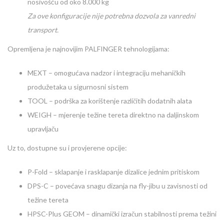
nosivošću od oko 8.000 kg
Za ove konfiguracije nije potrebna dozvola za vanredni
transport.
Opremljena je najnovijim PALFINGER tehnologijama:
MEXT – omogućava nadzor i integraciju mehaničkih
produžetaka u sigurnosni sistem
TOOL – podrška za korištenje različitih dodatnih alata
WEIGH – mjerenje težine tereta direktno na daljinskom
upravljaču
Uz to, dostupne su i provjerene opcije:
P-Fold – sklapanje i rasklapanje dizalice jednim pritiskom
DPS-C – povećava snagu dizanja na fly-jibu u zavisnosti od
težine tereta
HPSC-Plus GEOM – dinamički izračun stabilnosti prema težini