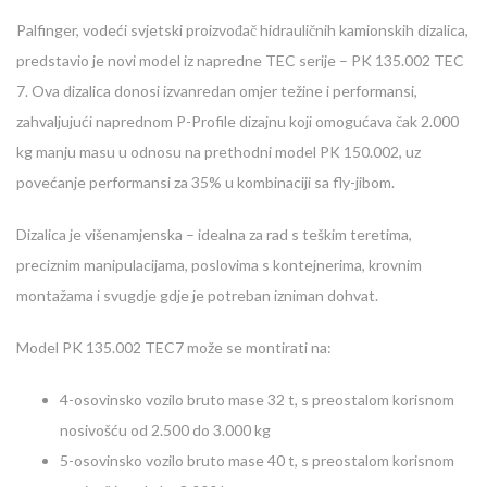
Palfinger, vodeći svjetski proizvođač hidrauličnih kamionskih dizalica,
predstavio je novi model iz napredne TEC serije – PK 135.002 TEC
7. Ova dizalica donosi izvanredan omjer težine i performansi,
zahvaljujući naprednom P-Profile dizajnu koji omogućava čak 2.000
kg manju masu u odnosu na prethodni model PK 150.002, uz
povećanje performansi za 35% u kombinaciji sa fly-jibom.
Dizalica je višenamjenska – idealna za rad s teškim teretima,
preciznim manipulacijama, poslovima s kontejnerima, krovnim
montažama i svugdje gdje je potreban izniman dohvat.
Model PK 135.002 TEC7 može se montirati na:
4-osovinsko vozilo bruto mase 32 t, s preostalom korisnom
nosivošću od 2.500 do 3.000 kg
5-osovinsko vozilo bruto mase 40 t, s preostalom korisnom