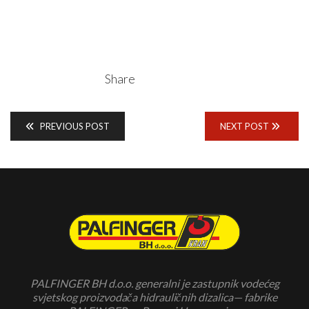
Share
PREVIOUS POST
NEXT POST
PALFINGER BH d.o.o. generalni je zastupnik vodećeg
svjetskog proizvodača hidrauličnih dizalica— fabrike