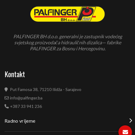
PALFINGER BH d.o.o. generalni je zastupnik vodećeg
svjetskog proizvodača hidrauličnih dizalica— fabrike
PALFINGER za Bosnu i Hercegovinu.
Kontakt
Put Famosa 38, 71210 Ilidža - Sarajevo
info@palfinger.ba
+387 33 941 236
Radno vrijeme