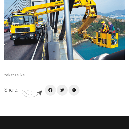
tekst+slike
Share: