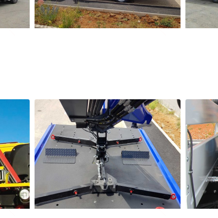
Križ s hidrauličnom nivelacijom
Ručne k