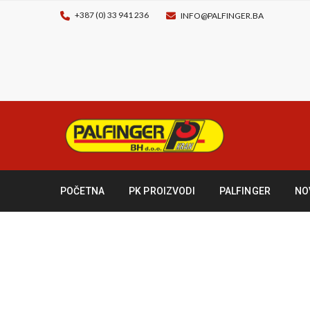
+387 (0) 33 941 236
INFO@PALFINGER.BA
POČETNA
PK PROIZVODI
PALFINGER
NO