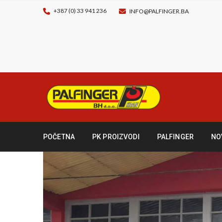
+387 (0) 33 941 236
INFO@PALFINGER.BA
POČETNA
PK PROIZVODI
PALFINGER
NO