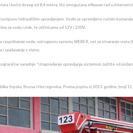
ra i bočni doseg od 8,4 metra, što omogućava efikasan rad u intervencij
, i potpuno hidrauličkim upravljanjem. Vozilo je opremljeno ručnim koma
cima za vodu i zrak, te utičnicama od 12V i 230V.
za raspršivanje vode, vatrogasnu opremu WEBER, set za otvaranje vrata (H
i spašavanja s visine.
kogranične saradnje “Unapređenje upravljanja sistemom zaštite od požara 
lika Srpska, Bosna i Hercegovina. Prema popisu iz 2013. godine, broji 11.