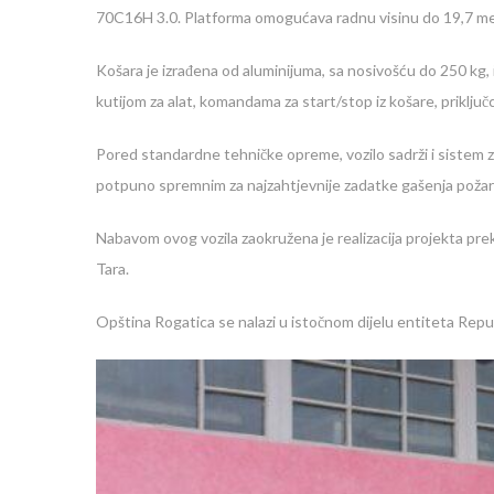
70C16H 3.0. Platforma omogućava radnu visinu do 19,7 meta
Košara je izrađena od aluminijuma, sa nosivošću do 250 kg
kutijom za alat, komandama za start/stop iz košare, priključ
Pored standardne tehničke opreme, vozilo sadrži i sistem 
potpuno spremnim za najzahtjevnije zadatke gašenja požara 
Nabavom ovog vozila zaokružena je realizacija projekta pre
Tara.
Opština Rogatica se nalazi u istočnom dijelu entiteta Repub