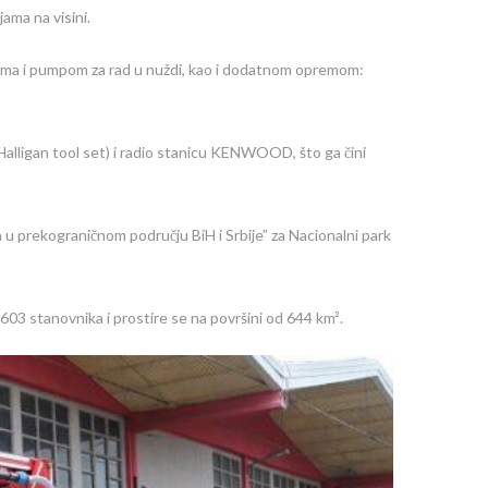
ama na visini.
ndama i pumpom za rad u nuždi, kao i dodatnom opremom:
alligan tool set) i radio stanicu KENWOOD, što ga čini
u prekograničnom području BiH i Srbije” za Nacionalni park
603 stanovnika i prostire se na površini od 644 km².