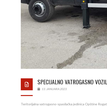
SPECIJALNO VATROGASNO VOZI
13. JANUARA 2023.
Teritorijalna vatrogasno-spasilačka jedinica Opštine Roga