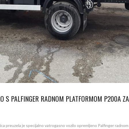
LO S PALFINGER RADNOM PLATFORMOM P200A ZA
tica preuzela je specijalno vatrogasno vozilo opremljeno Palfinger radn