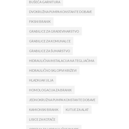
BUŠEĆA GARNITURA
DVOKRUŽNA PUMPA KONSTANTE DOBAVE
FIKSNI BRANIK
GRABILICE ZA GRAĐEVINARSTVO
GRABILICE ZA KOMUNALCE
GRABILICE ZA ŠUMARSTVO
HIDRAULIČNA INSTALACIJA NA TEGLJAČIMA
HIDRAULIČNO SKLOPIVI KRIŽEVI
HLADNJAK ULJA
HOMOLOGACIJA ZA BRANIK
JEDNOKRUŽNA PUMPA KONSTANTE DOBAVE
KAMIONSKI BRANIK
KUTIJE ZA ALAT
LISICE ZA KOTAČE