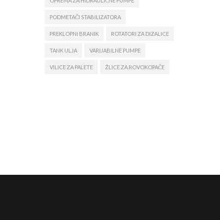
OPREMA ZA HIDRAULIČNE PUMPE
PODMETAČI STABILIZATORA
PREKLOPNI BRANIK
ROTATORI ZA DIZALICE
TANK ULJA
VARIJABILNE PUMPE
VILICE ZA PALETE
ŽLICE ZA ROVOKOPAČE