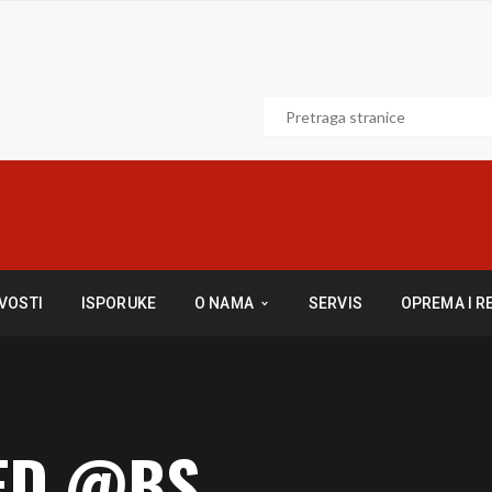
VOSTI
ISPORUKE
O NAMA
SERVIS
OPREMA I R
ED @BS